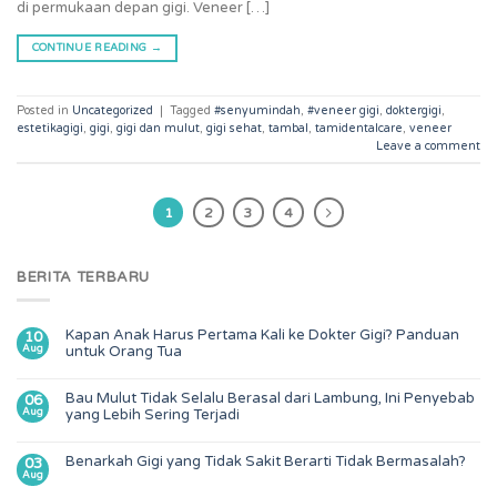
di permukaan depan gigi. Veneer […]
CONTINUE READING
→
Posted in
Uncategorized
|
Tagged
#senyumindah
,
#veneer gigi
,
doktergigi
,
estetikagigi
,
gigi
,
gigi dan mulut
,
gigi sehat
,
tambal
,
tamidentalcare
,
veneer
Leave a comment
1
2
3
4
BERITA TERBARU
Kapan Anak Harus Pertama Kali ke Dokter Gigi? Panduan
10
Aug
untuk Orang Tua
Bau Mulut Tidak Selalu Berasal dari Lambung, Ini Penyebab
06
Aug
yang Lebih Sering Terjadi
Benarkah Gigi yang Tidak Sakit Berarti Tidak Bermasalah?
03
Aug