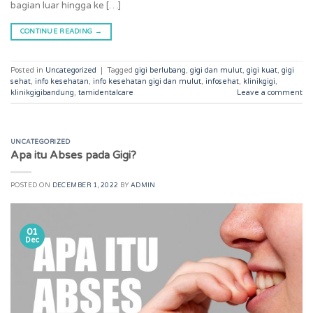
bagian luar hingga ke […]
CONTINUE READING
→
Posted in
Uncategorized
|
Tagged
gigi berlubang
,
gigi dan mulut
,
gigi kuat
,
gigi
sehat
,
info kesehatan
,
info kesehatan gigi dan mulut
,
infosehat
,
klinikgigi
,
klinikgigibandung
,
tamidentalcare
Leave a comment
UNCATEGORIZED
Apa itu Abses pada Gigi?
POSTED ON
DECEMBER 1, 2022
BY
ADMIN
01
Dec