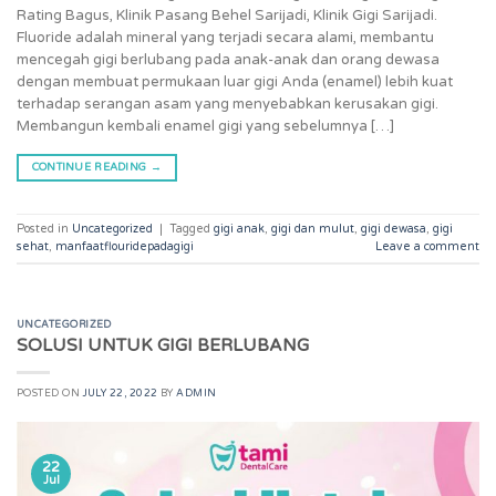
Rating Bagus, Klinik Pasang Behel Sarijadi, Klinik Gigi Sarijadi.
Fluoride adalah mineral yang terjadi secara alami, membantu
mencegah gigi berlubang pada anak-anak dan orang dewasa
dengan membuat permukaan luar gigi Anda (enamel) lebih kuat
terhadap serangan asam yang menyebabkan kerusakan gigi.
Membangun kembali enamel gigi yang sebelumnya […]
CONTINUE READING
→
Posted in
Uncategorized
|
Tagged
gigi anak
,
gigi dan mulut
,
gigi dewasa
,
gigi
sehat
,
manfaatflouridepadagigi
Leave a comment
UNCATEGORIZED
SOLUSI UNTUK GIGI BERLUBANG
POSTED ON
JULY 22, 2022
BY
ADMIN
22
Jul