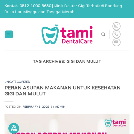
Skip
Kontak: 0812-1000-3630
| Klinik Dokter Gigi Terbaik di Bandung
to
Buka Hari Minggu dan Tanggal Merah
content
TAG ARCHIVES:
GIGI DAN MULUT
UNCATEGORIZED
PERAN ASUPAN MAKANAN UNTUK KESEHATAN
GIGI DAN MULUT
POSTED ON
FEBRUARY 5, 2023
BY
ADMIN
05
Feb