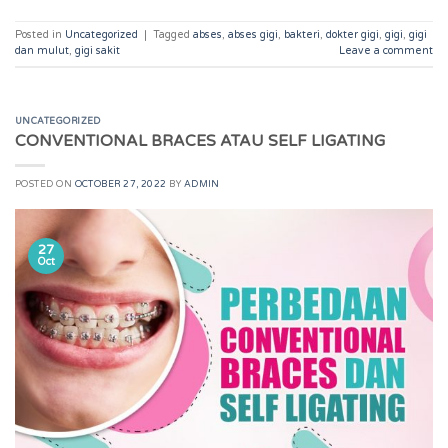
Posted in
Uncategorized
|
Tagged
abses
,
abses gigi
,
bakteri
,
dokter gigi
,
gigi
,
gigi
dan mulut
,
gigi sakit
Leave a comment
UNCATEGORIZED
CONVENTIONAL BRACES ATAU SELF LIGATING
POSTED ON
OCTOBER 27, 2022
BY
ADMIN
27
Oct