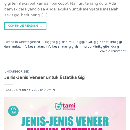
gigi terinfeksi bahkan sampai copot. Namun, tenang dulu. Ada
banyak cara yang bisa Anda lakukan untuk mengatasi masalah
sakit gigi berlubang, […]
CONTINUE READING
→
Posted in
Uncategorized
|
Tagged
gigi dan mulut
,
gigi kuat
,
gigi sehat
,
info gigi
dan mulut
,
info kesehatan
,
info kesehatan gigi dan mulut
,
klinikgigibandung
Leave a comment
UNCATEGORIZED
Jenis-Jenis Veneer untuk Estetika Gigi
POSTED ON
JULY 6, 2022
BY
ADMIN
06
Jul