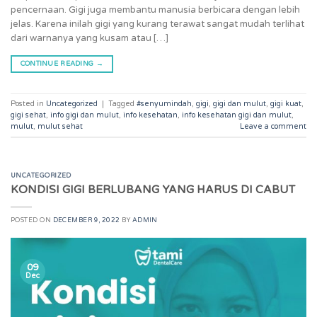
pencernaan. Gigi juga membantu manusia berbicara dengan lebih
jelas. Karena inilah gigi yang kurang terawat sangat mudah terlihat
dari warnanya yang kusam atau […]
CONTINUE READING
→
Posted in
Uncategorized
|
Tagged
#senyumindah
,
gigi
,
gigi dan mulut
,
gigi kuat
,
gigi sehat
,
info gigi dan mulut
,
info kesehatan
,
info kesehatan gigi dan mulut
,
mulut
,
mulut sehat
Leave a comment
UNCATEGORIZED
KONDISI GIGI BERLUBANG YANG HARUS DI CABUT
POSTED ON
DECEMBER 9, 2022
BY
ADMIN
09
Dec