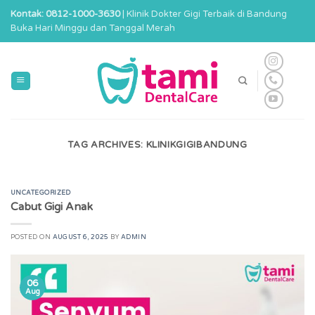
Skip
Kontak: 0812-1000-3630
| Klinik Dokter Gigi Terbaik di Bandung
to
Buka Hari Minggu dan Tanggal Merah
content
TAG ARCHIVES:
KLINIKGIGIBANDUNG
UNCATEGORIZED
Cabut Gigi Anak
POSTED ON
AUGUST 6, 2025
BY
ADMIN
06
Aug