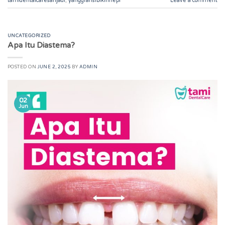
tamidentalcaresarijadi
,
yanggransibikinhepi
Leave a comment
UNCATEGORIZED
Apa Itu Diastema?
POSTED ON
JUNE 2, 2025
BY
ADMIN
02
Jun