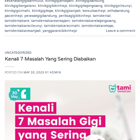
kesehatangigidanmulut
,
klinikgigiantapani
,
klinikgigibandung
,
klinikgigibergaransi
,
klinikgigibikinhepi
,
klinikgigibojongsoang
,
klinikgigicileunyi
,
klinikgigicimahi
,
klinikgigikopo
,
klinikgigisarijadi
,
konsultasihepi
,
orthobandung
,
pasienhepi
,
perawatgigibandung
,
periksagigibikinhepi
,
tamidental
,
tamidentalcare
,
tamidentalcareantapani
,
tamidentalcarebojongsoang
,
tamidentalcarecileunyi
,
tamidentalcarecimahi
,
tamidentalcarekopo
,
tamidentalcaresarijadi
,
yanggaransibikinhepi
Leave a comment
UNCATEGORIZED
Kenali 7 Masalah Yang Sering Diabaikan
POSTED ON
MAY 30, 2025
BY
ADMIN
30
May