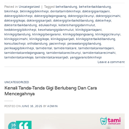
Posted in
Uncategorized
|
Tagged
behelbandung
,
behelterbaikbandung
,
bikinhepi
,
bklinikgigibikinhepi
,
dentaltamibikinhepi
,
doktergigiantapani
,
doktergigibikinhepi
,
doktergigibojongsoang
,
doktergigicileunyi
,
doktergigicimahi
,
doktergigikopo
,
doktergigisarijadi
,
doktergigiterbaikdibandung
,
dokterhepi
,
dokterterbaikbandung
,
edukasihepi
,
kebersihangigidanmulut
,
kedoktergigibikinhepi
,
kesehatangigidanmulut
,
klinikgigiantapani
,
klinikgigibandung
,
klinikgigibergaransi
,
klinikgigibojongsoang
,
klinikgigicileunyi
,
klinikgigicimahi
,
klinikgigikopo
,
klinikgigisarijadi
,
klinikgigiterbaikdibandung
,
konsultasihepi
,
orthobandung
,
pasienhepi
,
perawatangigibandung
,
periksagigibikinhepi
,
tamidental
,
tamidentalcare
,
tamidentalcareantapani
,
tamidentalcarebojongsoang
,
tamidentalcarecileunyi
,
tamidentalcarecimahi
,
tamidentalcarekopo
,
tamidentalcaresarijadi
,
yanggaransibikinhepi
Leave a comment
UNCATEGORIZED
Kenali Tanda-Tanda Gigi Berlubang Dan Cara
Mencegahnya
POSTED ON
JUNE 16, 2025
BY
ADMIN
16
Jun