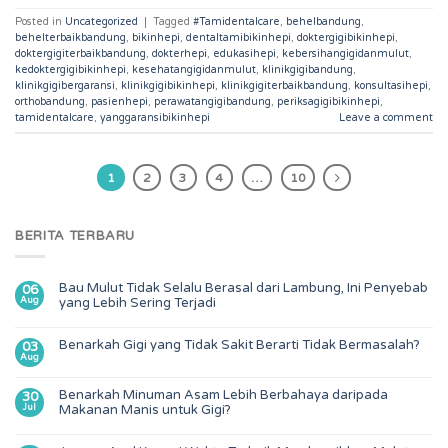
Posted in
Uncategorized
|
Tagged
#Tamidentalcare
,
behelbandung
,
behelterbaikbandung
,
bikinhepi
,
dentaltamibikinhepi
,
doktergigibikinhepi
,
doktergigiterbaikbandung
,
dokterhepi
,
edukasihepi
,
kebersihangigidanmulut
,
kedoktergigibikinhepi
,
kesehatangigidanmulut
,
klinikgigibandung
,
klinikgigibergaransi
,
klinikgigibikinhepi
,
klinikgigiterbaikbandung
,
konsultasihepi
,
orthobandung
,
pasienhepi
,
perawatangigibandung
,
periksagigibikinhepi
,
tamidentalcare
,
yanggaransibikinhepi
Leave a comment
1
2
3
4
…
10
BERITA TERBARU
Bau Mulut Tidak Selalu Berasal dari Lambung, Ini Penyebab
06
Aug
yang Lebih Sering Terjadi
Benarkah Gigi yang Tidak Sakit Berarti Tidak Bermasalah?
03
Aug
Benarkah Minuman Asam Lebih Berbahaya daripada
30
Jul
Makanan Manis untuk Gigi?