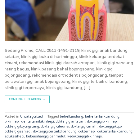
Sedang Promo, CALL 0813-1491-2119, klinik gigi anak bandung
selatan, klinik gigi buka di hari minggu, klinik keluarga terdekat
cimahi, rekomendasi klinik gigi daerah antapani, klinik gigi bandung
rating bagus, klinik pasang behel bojongsoang, klinik gigi
bojongsoang, rekomendasi orthodentis bojongsoang, tempat
perawatan gigi anak bojongsoang, klinik gigi terbaik di bandung,
klinik gigi terpercaya, klinik gigi bandung, […]
CONTINUE READING
→
Posted in
Uncategorized
|
Tagged
behelbandung
,
behelterbaikbandung
,
bikinhepi
,
dentaltamibikinhepi
,
doktergigiantapani
,
doktergigibikinhepi
,
doktergigibojongsoang
,
doktergigicileunyi
,
doktergigicimahi
,
doktergigikopo
,
doktergigisarijadi
,
doktergigiterbaikdibandung
,
dokterhepi
,
dokterterbaikbandung
,
edukasihepi
,
kebersihangigidanmulut
,
kedoktergigibikinhepi
,