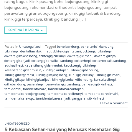
rating bagus, klinik pasang behel bojongsoang, klinik gigi
bojongsoang, rekomendasi orthodentis bojongsoang, tempat
perawatan gigi anak bojongsoang, klinik gigi terbaik di bandung,
klinik gigi terpercaya, klinik gigi bandung, […]
CONTINUE READING
→
Posted in
Uncategorized
|
Tagged
behelbandung
,
behelterbaikbandung
,
bikinhepi
,
dentaltamibikinhepi
,
doktergigiantapani
,
doktergigibikinhepi
,
doktergigibojongsoang
,
doktergigicileunyi
,
doktergigicimahi
,
doktergigikopo
,
doktergigisarijadi
,
doktergigiterbaikdibandung
,
dokterhepi
,
dokterterbaikbandung
,
edukasihepi
,
kebersihangigidanmulut
,
kedoktergigibikinhepi
,
kesehatangigidanmulut
,
klinikgigiantapani
,
klinikgigibandung
,
klinikgigibergaransi
,
klinikgigibojongsoang
,
klinikgigicileunyi
,
klinikgigicimahi
,
klinikgigikopo
,
klinikgigisarijadi
,
klinikgigiterbaikdibandung
,
konsultasihepi
,
orthobandung
,
pasienhepi
,
perawatangigibandung
,
periksagigibikinhepi
,
tamidental
,
tamidentalcare
,
tamidentalcareantapani
,
tamidentalcarebojongsoang
,
tamidentalcarecileunyi
,
tamidentalcarecimahi
,
tamidentalcarekopo
,
tamidentalcaresarijadi
,
yanggaransibikinhepi
Leave a comment
UNCATEGORIZED
5 Kebiasaan Sehari-hari yang Merusak Kesehatan Gigi