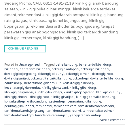
Sedang Promo, CALL 0813-1491-2119, klinik gigi anak bandung
selatan, klinik gigi buka di hari minggu, klinik keluarga terdekat
cimahi, rekomendasi klinik gigi daerah antapani, klinik gigi bandung
rating bagus, klinik pasang behel bojongsoang, klinik gigi
bojongsoang, rekomendasi orthodentis bojongsoang, tempat
perawatan gigi anak bojongsoang, klinik gigi terbaik di bandung,
klinik gigi terpercaya, klinik gigi bandung, […]
CONTINUE READING
→
Posted in
Uncategorized
|
Tagged
behelbandung
,
behelterbaikbandung
,
bikinhepi
,
dentaltamibikinhepi
,
doktergigiantapani
,
doktergigibikinhepi
,
doktergigibojongsoang
,
doktergigicileunyi
,
doktergigicimahi
,
doktergigikopo
,
doktergigisarijadi
,
doktergigiterbaikdibandung
,
dokterhepi
,
dokterterbaikbandung
,
edukasihepi
,
kebersihangigidanmulut
,
kedoktergigibikinhepi
,
kesehatangigidanmulut
,
klinikgigiantapani
,
klinikgigibandung
,
klinikgigibergaransi
,
klinikgigibikinhepi
,
klinikgigibojongsoang
,
klinikgigicileunyi
,
klinikgigicimahi
,
klinikgigikopo
,
klinikgigisarijadi
,
klinikgigiterbaikdibandung
,
konsultasihepi
,
orthobandung
,
pasienhepi
,
perawatangigibandung
,
periksagigibikinhepi
,
tamidental
,
tamidentalcare
,
tamidentalcareantapani
,
tamidentalcarebojongsoang
,
tamidentalcarecileunyi
,
tamidentalcarecimahi
,
tamidentalcarekopo
,
tamidentalcaresarijadi
,
yanggaransibikinhepi
Leave a comment