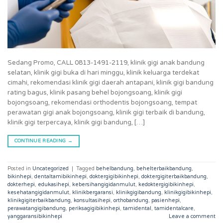
Sedang Promo, CALL 0813-1491-2119, klinik gigi anak bandung
selatan, klinik gigi buka di hari minggu, klinik keluarga terdekat
cimahi, rekomendasi klinik gigi daerah antapani, klinik gigi bandung
rating bagus, klinik pasang behel bojongsoang, klinik gigi
bojongsoang, rekomendasi orthodentis bojongsoang, tempat
perawatan gigi anak bojongsoang, klinik gigi terbaik di bandung,
klinik gigi terpercaya, klinik gigi bandung, […]
CONTINUE READING
→
Posted in
Uncategorized
|
Tagged
behelbandung
,
behelterbaikbandung
,
bikinhepi
,
dentaltamibikinhepi
,
doktergigibikinhepi
,
doktergigiterbaikbandung
,
dokterhepi
,
edukasihepi
,
kebersihangigidanmulut
,
kedoktergigibikinhepi
,
kesehatangigidanmulut
,
klinikbergaransi
,
klinikgigibandung
,
klinikgigibikinhepi
,
klinikgigiterbaikbandung
,
konsultasihepi
,
orthobandung
,
pasienhepi
,
perawatangigibandung
,
periksagigibikinhepi
,
tamidental
,
tamidentalcare
,
yanggaransibikinhepi
Leave a comment