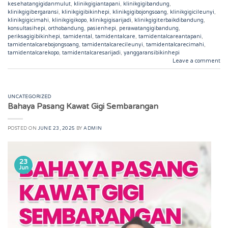
kesehatangigidanmulut
,
klinikgigiantapani
,
klinikgigibandung
,
klinikgigibergaransi
,
klinikgigibikinhepi
,
klinikgigibojongsoang
,
klinikgigicileunyi
,
klinikgigicimahi
,
klinikgigikopo
,
klinikgigisarijadi
,
klinikgigiterbaikdibandung
,
konsultasihepi
,
orthobandung
,
pasienhepi
,
perawatangigibandung
,
periksagigibikinhepi
,
tamidental
,
tamidentalcare
,
tamidentalcareantapani
,
tamidentalcarebojongsoang
,
tamidentalcarecileunyi
,
tamidentalcarecimahi
,
tamidentalcarekopo
,
tamidentalcaresarijadi
,
yanggaransibikinhepi
Leave a comment
UNCATEGORIZED
Bahaya Pasang Kawat Gigi Sembarangan
POSTED ON
JUNE 23, 2025
BY
ADMIN
23
Jun