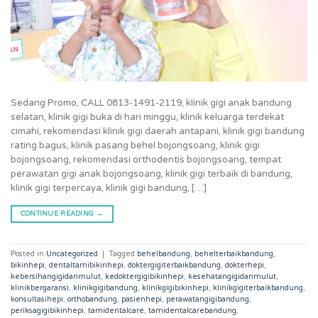
Sedang Promo, CALL 0813-1491-2119, klinik gigi anak bandung
selatan, klinik gigi buka di hari minggu, klinik keluarga terdekat
cimahi, rekomendasi klinik gigi daerah antapani, klinik gigi bandung
rating bagus, klinik pasang behel bojongsoang, klinik gigi
bojongsoang, rekomendasi orthodentis bojongsoang, tempat
perawatan gigi anak bojongsoang, klinik gigi terbaik di bandung,
klinik gigi terpercaya, klinik gigi bandung, […]
CONTINUE READING
→
Posted in
Uncategorized
|
Tagged
behelbandung
,
behelterbaikbandung
,
bikinhepi
,
dentaltamibikinhepi
,
doktergigiterbaikbandung
,
dokterhepi
,
kebersihangigidanmulut
,
kedoktergigibikinhepi
,
kesehatangigidanmulut
,
klinikbergaransi
,
klinikgigibandung
,
klinikgigibikinhepi
,
klinikgigiterbaikbandung
,
konsultasihepi
,
orthobandung
,
pasienhepi
,
perawatangigibandung
,
periksagigibikinhepi
,
tamidentalcare
,
tamidentalcarebandung
,