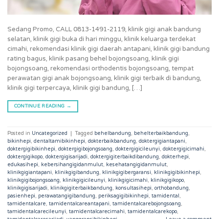
Sedang Promo, CALL 0813-1491-2119, klinik gigi anak bandung
selatan, klinik gigi buka di hari minggu, klinik keluarga terdekat
cimahi, rekomendasi klinik gigi daerah antapani, klinik gigi bandung
rating bagus, klinik pasang behel bojongsoang, klinik gigi
bojongsoang, rekomendasi orthodentis bojongsoang, tempat
perawatan gigi anak bojongsoang, klinik gigi terbaik di bandung,
klinik gigi terpercaya, klinik gigi bandung, […]
CONTINUE READING
→
Posted in
Uncategorized
|
Tagged
behelbandung
,
behelterbaikbandung
,
bikinhepi
,
dentaltamibikinhepi
,
dokterbaikbandung
,
doktergigiantapani
,
doktergigibikinhepi
,
doktergigibojongsoang
,
doktergigicileunyi
,
doktergigicimahi
,
doktergigikopo
,
doktergigisarijadi
,
doktergigiterbaikdibandung
,
dokterhepi
,
edukasihepi
,
kebersihangigidanmulut
,
kesehatangigidanmulut
,
klinikgigiantapani
,
klinikgigibandung
,
klinikgigibergaransi
,
klinikgigibikinhepi
,
klinikgigibojongsoang
,
klinikgigicileunyi
,
klinikgigicimahi
,
klinikgigikopo
,
klinikgigisarijadi
,
klinikgigiterbaikbandung
,
konsultasihepi
,
orthobandung
,
pasienhepi
,
perawatangigibandung
,
periksagigibikinhepi
,
tamidental
,
tamidentalcare
,
tamidentalcareantapani
,
tamidentalcarebojongsoang
,
tamidentalcarecileunyi
,
tamidentalcarecimahi
,
tamidentalcarekopo
,