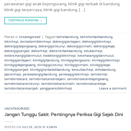
perawatan gigi anak bojongsoang, klinik gigi terbaik di bandung,
klinik gigi terpercaya, klinik gigi bandung, […]
CONTINUE READING
→
Posted in
Uncategorized
|
Tagged
behelbandung
,
behelterbaikbandung
,
bikinhepi
,
dentaltamibikinhepi
,
doktergigiantapani
,
doktergigibikinhepi
,
doktergigibojongsoang
,
doktergigicileunyi
,
doktergigicimahi
,
doktergigikopo
,
doktergigisarijadi
,
dokterhepi
,
dokterterbaikbandung
,
edukasihepi
,
kebersihangigidanmulut
,
kedoktergigibikinhepi
,
kesehatangigidanmulut
,
klinikgigiantapani
,
klinikgigibandung
,
klinikgigibergaransi
,
klinikgigibikinhepi
,
klinikgigibojongsoang
,
klinikgigicileunyi
,
klinikgigicimahi
,
klinikgigikopo
,
klinikgigisarijadi
,
klinikgigiterbaikdibandung
,
konsultasihepi
,
orthobandung
,
pasienhepi
,
perawatangigibandung
,
periksagigibikinhepi
,
tamidental
,
tamidentalcare
,
tamidentalcareantapani
,
tamidentalcarebojongsoang
,
tamidentalcarecileunyi
,
tamidentalcarecimahi
,
tamidentalcarekopo
,
tamidentalcaresarijadi
,
yanggaransibikinhepi
Leave a comment
UNCATEGORIZED
Jangan Tunggu Sakit: Pentingnya Periksa Gigi Sejak Dini
POSTED ON
JULY 25, 2025
BY
ADMIN