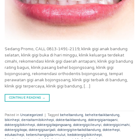
Sedang Promo, CALL 0813-1491-2119, klinik gigi anak bandung
selatan, klinik gigi buka di hari minggu, klinik keluarga terdekat
cimahi, rekomendasi klinik gigi daerah antapani, klinik gigi bandung
rating bagus, klinik pasang behel bojongsoang, klinik gigi
bojongsoang, rekomendasi orthodentis bojongsoang, tempat
perawatan gigi anak bojongsoang, klinik gigi terbaik di bandung,
klinik gigi terpercaya, klinik gigi bandung, […]
CONTINUE READING
→
Posted in
Uncategorized
|
Tagged
behelbandung
,
behelterbaikbandung
,
bikinhepi
,
dentaltamibikinhepi
,
dokterbaikbandung
,
doktergigiantapani
,
doktergigibikinhepi
,
doktergigibojongsoang
,
doktergigicileunyi
,
doktergigicimahi
,
doktergigikopo
,
doktergigisarijadi
,
doktergigiterbaikdibandung
,
dokterhepi
,
edukasihepi
,
kebersihangigidanmulut
,
kedoktergigibikinhepi
,