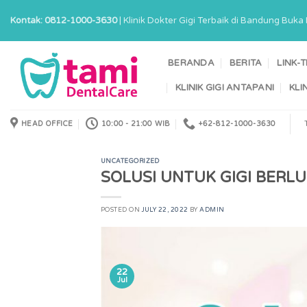
Skip
Kontak: 0812-1000-3630
| Klinik Dokter Gigi Terbaik di Bandung Buk
to
content
BERANDA
BERITA
LINK-
KLINIK GIGI ANTAPANI
KLI
HEAD OFFICE
10:00 - 21:00 WIB
+62-812-1000-3630
UNCATEGORIZED
SOLUSI UNTUK GIGI BERL
POSTED ON
JULY 22, 2022
BY
ADMIN
22
Jul