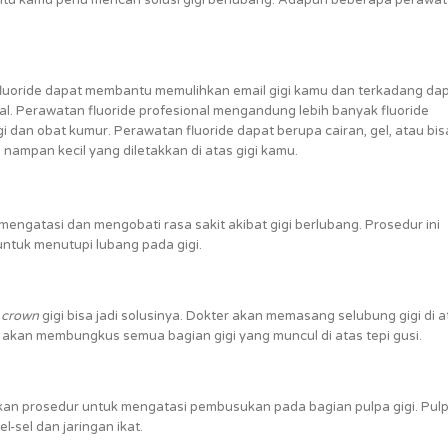
n fluoride dapat membantu memulihkan email gigi kamu dan terkadang da
. Perawatan fluoride profesional mengandung lebih banyak fluoride
 dan obat kumur. Perawatan fluoride dapat berupa cairan, gel, atau bis
 nampan kecil yang diletakkan di atas gigi kamu.
engatasi dan mengobati rasa sakit akibat gigi berlubang. Prosedur ini
tuk menutupi lubang pada gigi.
n
crown
gigi bisa jadi solusinya. Dokter akan memasang selubung gigi di a
i akan membungkus semua bagian gigi yang muncul di atas tepi gusi.
n prosedur untuk mengatasi pembusukan pada bagian pulpa gigi. Pul
l-sel dan jaringan ikat.