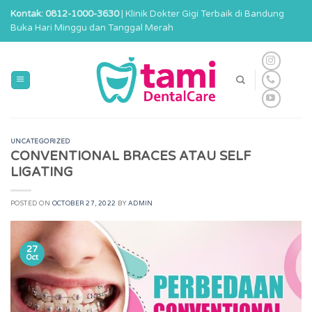
Skip
Kontak: 0812-1000-3630
| Klinik Dokter Gigi Terbaik di Bandung
to
Buka Hari Minggu dan Tanggal Merah
content
UNCATEGORIZED
CONVENTIONAL BRACES ATAU SELF
LIGATING
POSTED ON
OCTOBER 27, 2022
BY
ADMIN
27
Oct