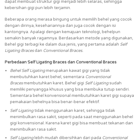
dapat membuat struktur gigi menjadi lebih selaras, sehingga
kebersihan gigi pun lebih terjamin.
Beberapa orang merasa bingung untuk memilih behel yang cocok
dengan dirinya, kesehariannya dan juga cocok dengan isi
kantongnya. Apalagi dengan kemajuan teknologi, behelpun
semakin banyak ragamnya. Berdasarkan metode yang digunakan,
Behel gigi terbagi ke dalam dua jenis, yang pertama adalah
Self
Ligating Braces
dan
Conventional Braces.
Perbedaan Self Ligating Braces dan Conventional Braces
Behel Self Ligating
merupakan kawat gigi yang tidak
membutuhkan karet behel, sementara
Conventional
Braces
membutuhkan karet
.
Behel gigi
Self Ligating
sudah
memiliki penyangga khusus yang bisa membuka tutup sendiri.
Sementara behel konvensional membutuhkan karet gigi supaya
pemakaian behelnya bisa benar-benar efektif.
Self Ligating
tidak menggunakan karet, sehingga tidak
menimbulkan rasa sakit, seperti pada saat menggunakan behel
gigi konvensional. Karena karet gigi bisa membuat tekanan dan
menimbulkan rasa sakit.
Self Ligating
lebih mudah dibersihkan dari pada
Conventional