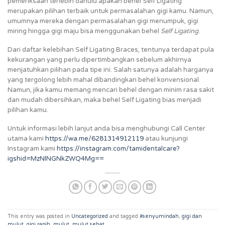
pemeriksaan terlebih dahulu apakah behel Self Ligating
merupakan pilihan terbaik untuk permasalahan gigi kamu. Namun,
umumnya mereka dengan permasalahan gigi menumpuk, gigi
miring hingga gigi maju bisa menggunakan behel
Self Ligating
.
Dari daftar kelebihan Self Ligating Braces, tentunya terdapat pula
kekurangan yang perlu dipertimbangkan sebelum akhirnya
menjatuhkan pilihan pada tipe ini. Salah satunya adalah harganya
yang tergolong lebih mahal dibandingkan behel konvensional.
Namun, jika kamu memang mencari behel dengan minim rasa sakit
dan mudah dibersihkan, maka behel Self Ligating bias menjadi
pilihan kamu.
Untuk informasi lebih lanjut anda bisa menghubungi Call Center
utama kami
https://wa.me/6281314912119
atau kunjungi
Instagram kami
https://instagram.com/tamidentalcare?
igshid=MzNlNGNkZWQ4Mg==
This entry was posted in
Uncategorized
and tagged
#senyumindah
,
gigi dan
mulut
,
gigi rapih
,
mulut
,
mulut sehat
.