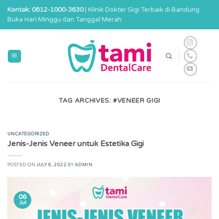
Skip
Kontak: 0812-1000-3630
| Klinik Dokter Gigi Terbaik di Bandung
to
Buka Hari Minggu dan Tanggal Merah
content
TAG ARCHIVES:
#VENEER GIGI
UNCATEGORIZED
Jenis-Jenis Veneer untuk Estetika Gigi
POSTED ON
JULY 6, 2022
BY
ADMIN
06
Jul