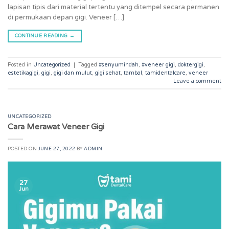
lapisan tipis dari material tertentu yang ditempel secara permanen
di permukaan depan gigi. Veneer […]
CONTINUE READING
→
Posted in
Uncategorized
|
Tagged
#senyumindah
,
#veneer gigi
,
doktergigi
,
estetikagigi
,
gigi
,
gigi dan mulut
,
gigi sehat
,
tambal
,
tamidentalcare
,
veneer
Leave a comment
UNCATEGORIZED
Cara Merawat Veneer Gigi
POSTED ON
JUNE 27, 2022
BY
ADMIN
27
Jun