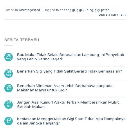
Posted in
Uncategorized
|
Tagged
#veneer gigi
,
gigi kuning
,
gigi patah
Leave a comment
BERITA TERBARU
Bau Mulut Tidak Selalu Berasal dari Lambung, Ini Penyebab
06
Aug
yang Lebih Sering Terjadi
Benarkah Gigi yang Tidak Sakit Berarti Tidak Bermasalah?
03
Aug
Benarkah Minuman Asam Lebih Berbahaya daripada
30
Jul
Makanan Manis untuk Gigi?
Jangan Asal Kumur! Waktu Terbaik Membersihkan Mulut
27
Jul
Setelah Makan
Kebiasaan Menggertakkan Gigi Saat Tidur, Apa Dampaknya
23
Jul
dalam Jangka Panjang?