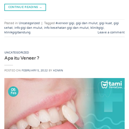
CONTINUE READING
→
Posted in
Uncategorized
|
Tagged
#veneer gigi
,
gigi dan mulut
,
gigi kuat
,
gigi
sehat
,
info gigi dan mulut
,
info kesehatan gigi dan mulut
,
klinikgigi
,
klinikgigibandung
Leave a comment
UNCATEGORIZED
Apa itu Veneer ?
POSTED ON
FEBRUARY 5, 2022
BY
ADMIN
05
Feb