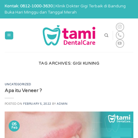
Skip
Kontak: 0812-1000-3630
| Klinik Dokter Gigi Terbaik di Bandung
to
Buka Hari Minggu dan Tanggal Merah
content
TAG ARCHIVES:
GIGI KUNING
UNCATEGORIZED
Apa itu Veneer ?
POSTED ON
FEBRUARY 5, 2022
BY
ADMIN
05
Feb