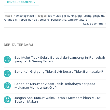
CONTINUE READING
→
Posted in
Uncategorized
|
Tagged
bau mulut
,
gigi kuning
,
gigi lubang
,
gingivitis
,
karang gigi
,
kebersihan gigi
,
ompong
,
periodontitis
,
tamidentalcare
Leave a comment
BERITA TERBARU
Bau Mulut Tidak Selalu Berasal dari Lambung, Ini Penyebab
06
Aug
yang Lebih Sering Terjadi
Benarkah Gigi yang Tidak Sakit Berarti Tidak Bermasalah?
03
Aug
Benarkah Minuman Asam Lebih Berbahaya daripada
30
Jul
Makanan Manis untuk Gigi?
Jangan Asal Kumur! Waktu Terbaik Membersihkan Mulut
27
Jul
Setelah Makan