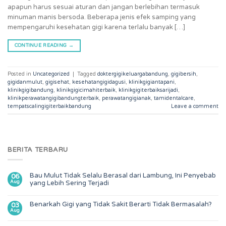
apapun harus sesuai aturan dan jangan berlebihan termasuk
minuman manis bersoda. Beberapa jenis efek samping yang
mempengaruhi kesehatan gigi karena terlalu banyak […]
CONTINUE READING
→
Posted in
Uncategorized
|
Tagged
doktergigikeluargabandung
,
gigibersih
,
gigidanmulut
,
gigisehat
,
kesehatangigidagusi
,
klinikgigiantapani
,
klinikgigibandung
,
klinikgigicimahiterbaik
,
klinikgigiterbaiksarijadi
,
klinikperawatangigibandungterbaik
,
perawatangigianak
,
tamidentalcare
,
tempatscalingigiterbaikbandung
Leave a comment
BERITA TERBARU
Bau Mulut Tidak Selalu Berasal dari Lambung, Ini Penyebab
06
Aug
yang Lebih Sering Terjadi
Benarkah Gigi yang Tidak Sakit Berarti Tidak Bermasalah?
03
Aug