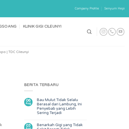
Company Profile
Senyum Hepi
ONGSOANG
KLINIK GIGI CILEUNYI
po | TDC Cileunyi
BERITA TERBARU
Bau Mulut Tidak Selalu
06
Aug
Berasal dari Lambung, Ini
Penyebab yang Lebih
Sering Terjadi
ik
Benarkah Gigi yang Tidak
03
Aug