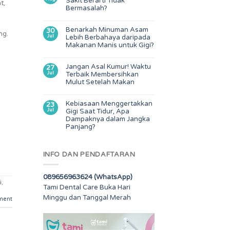
Sakit Berarti Tidak
t,
Bermasalah?
Benarkah Minuman Asam
30
ng.
Jul
Lebih Berbahaya daripada
Makanan Manis untuk Gigi?
Jangan Asal Kumur! Waktu
27
Jul
Terbaik Membersihkan
Mulut Setelah Makan
Kebiasaan Menggertakkan
23
Jul
Gigi Saat Tidur, Apa
Dampaknya dalam Jangka
Panjang?
INFO DAN PENDAFTARAN
089656963624 (WhatsApp)
i
,
Tami Dental Care Buka Hari
Minggu dan Tanggal Merah
ment