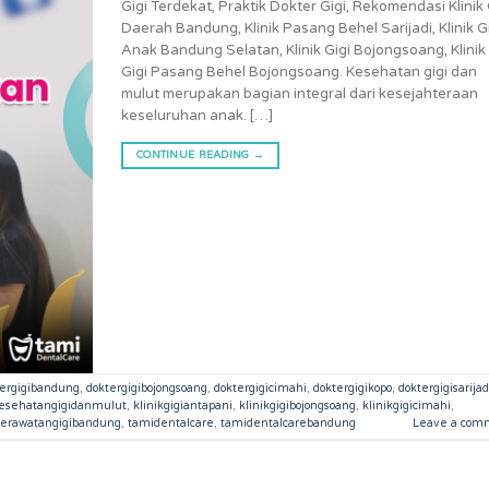
Gigi Terdekat, Praktik Dokter Gigi, Rekomendasi Klinik 
Daerah Bandung, Klinik Pasang Behel Sarijadi, Klinik G
Anak Bandung Selatan, Klinik Gigi Bojongsoang, Klinik
Gigi Pasang Behel Bojongsoang. Kesehatan gigi dan
mulut merupakan bagian integral dari kesejahteraan
keseluruhan anak. […]
CONTINUE READING
→
tergigibandung
,
doktergigibojongsoang
,
doktergigicimahi
,
doktergigikopo
,
doktergigisarijad
esehatangigidanmulut
,
klinikgigiantapani
,
klinikgigibojongsoang
,
klinikgigicimahi
,
erawatangigibandung
,
tamidentalcare
,
tamidentalcarebandung
Leave a com