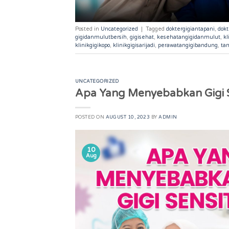
Posted in
Uncategorized
|
Tagged
doktergigiantapani
,
dok
gigidanmulutbersih
,
gigisehat
,
kesehatangigidanmulut
,
kl
klinikgigikopo
,
klinikgigisarijadi
,
perawatangigibandung
,
ta
UNCATEGORIZED
Apa Yang Menyebabkan Gigi S
POSTED ON
AUGUST 10, 2023
BY
ADMIN
10
Aug