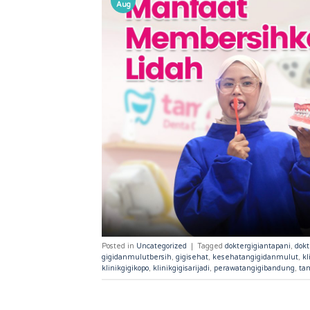
Aug
Posted in
Uncategorized
|
Tagged
doktergigiantapani
,
dok
gigidanmulutbersih
,
gigisehat
,
kesehatangigidanmulut
,
kl
klinikgigikopo
,
klinikgigisarijadi
,
perawatangigibandung
,
ta