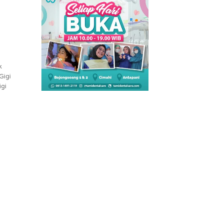
k
Gigi
igi