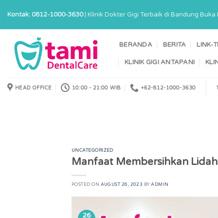
Skip
Kontak: 0812-1000-3630
| Klinik Dokter Gigi Terbaik di Bandung Buk
to
content
BERANDA
BERITA
LINK-
KLINIK GIGI ANTAPANI
KLI
HEAD OFFICE
10:00 - 21:00 WIB
+62-812-1000-3630
UNCATEGORIZED
Manfaat Membersihkan Lidah
POSTED ON
AUGUST 26, 2023
BY
ADMIN
26