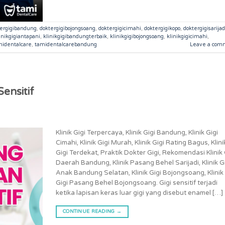
tergigibandung
,
doktergigibojongsoang
,
doktergigicimahi
,
doktergigikopo
,
doktergigisarijad
inikgigiantapani
,
klinikgigibandungterbaik
,
klinikgigibojongsoang
,
klinikgigicimahi
,
midentalcare
,
tamidentalcarebandung
Leave a com
ensitif
Klinik Gigi Terpercaya, Klinik Gigi Bandung, Klinik Gigi
Cimahi, Klinik Gigi Murah, Klinik Gigi Rating Bagus, Klini
Gigi Terdekat, Praktik Dokter Gigi, Rekomendasi Klinik 
Daerah Bandung, Klinik Pasang Behel Sarijadi, Klinik G
Anak Bandung Selatan, Klinik Gigi Bojongsoang, Klinik
Gigi Pasang Behel Bojongsoang. Gigi sensitif terjadi
ketika lapisan keras luar gigi yang disebut enamel […]
CONTINUE READING
→