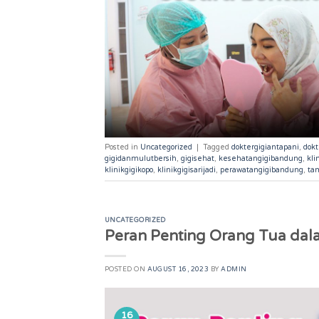
Posted in
Uncategorized
|
Tagged
doktergigiantapani
,
dok
gigidanmulutbersih
,
gigisehat
,
kesehatangigibandung
,
kli
klinikgigikopo
,
klinikgigisarijadi
,
perawatangigibandung
,
ta
UNCATEGORIZED
Peran Penting Orang Tua dala
POSTED ON
AUGUST 16, 2023
BY
ADMIN
16