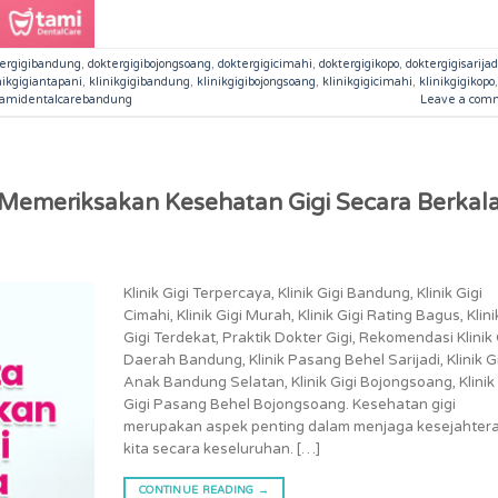
tergigibandung
,
doktergigibojongsoang
,
doktergigicimahi
,
doktergigikopo
,
doktergigisarijad
nikgigiantapani
,
klinikgigibandung
,
klinikgigibojongsoang
,
klinikgigicimahi
,
klinikgigikopo
,
tamidentalcarebandung
Leave a com
Memeriksakan Kesehatan Gigi Secara Berkal
Klinik Gigi Terpercaya, Klinik Gigi Bandung, Klinik Gigi
Cimahi, Klinik Gigi Murah, Klinik Gigi Rating Bagus, Klini
Gigi Terdekat, Praktik Dokter Gigi, Rekomendasi Klinik 
Daerah Bandung, Klinik Pasang Behel Sarijadi, Klinik G
Anak Bandung Selatan, Klinik Gigi Bojongsoang, Klinik
Gigi Pasang Behel Bojongsoang. Kesehatan gigi
merupakan aspek penting dalam menjaga kesejahter
kita secara keseluruhan. […]
CONTINUE READING
→