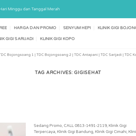
a Hari Minggu dan Tanggal Merah
TREE
HARGA DAN PROMO
SENYUM HEPI
KLINIK GIGI BOJ
NIK GIGI SARIJADI
KLINIK GIGI KOPO
TDC Bojongsoang 1 | TDC Bojongsoang 2 | TDC Antapani | TDC Sarijadi | TDC Ko
TAG ARCHIVES:
GIGISEHAT
Sedang Promo, CALL 0813-1491-2119, Klinik Gigi
Terpercaya, Klinik Gigi Bandung, Klinik Gigi Cimahi, Klin