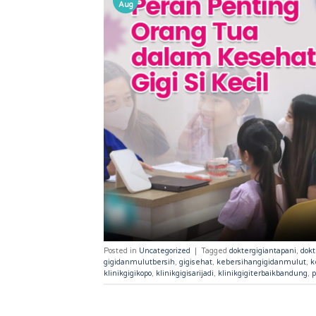
Aug
Posted in
Uncategorized
|
Tagged
doktergigiantapani
,
dok
gigidanmulutbersih
,
gigisehat
,
kebersihangigidanmulut
,
k
klinikgigikopo
,
klinikgigisarijadi
,
klinikgigiterbaikbandung
,
p