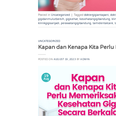
Posted in
Uncategorized
|
Tagged
doktergigiantapani
,
dok
gigidanmulutbersih
,
gigisehat
,
kesehatangigibandung
,
kli
klinikgigisarijadi
,
perawatangigibandung
,
tamidentalcare
,
UNCATEGORIZED
Kapan dan Kenapa Kita Perlu 
POSTED ON
AUGUST 19, 2023
BY
ADMIN
19
Aug