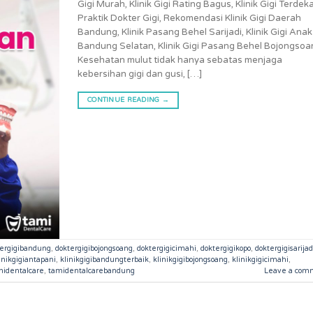
Gigi Murah, Klinik Gigi Rating Bagus, Klinik Gigi Terdeka
Praktik Dokter Gigi, Rekomendasi Klinik Gigi Daerah
Bandung, Klinik Pasang Behel Sarijadi, Klinik Gigi Anak
Bandung Selatan, Klinik Gigi Pasang Behel Bojongsoa
Kesehatan mulut tidak hanya sebatas menjaga
kebersihan gigi dan gusi, […]
CONTINUE READING
→
tergigibandung
,
doktergigibojongsoang
,
doktergigicimahi
,
doktergigikopo
,
doktergigisarijad
inikgigiantapani
,
klinikgigibandungterbaik
,
klinikgigibojongsoang
,
klinikgigicimahi
,
midentalcare
,
tamidentalcarebandung
Leave a com