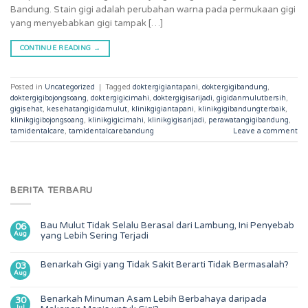
Bandung. Stain gigi adalah perubahan warna pada permukaan gigi
yang menyebabkan gigi tampak […]
CONTINUE READING
→
Posted in
Uncategorized
|
Tagged
doktergigiantapani
,
doktergigibandung
,
doktergigibojongsoang
,
doktergigicimahi
,
doktergigisarijadi
,
gigidanmulutbersih
,
gigisehat
,
kesehatangigidamulut
,
klinikgigiantapani
,
klinikgigibandungterbaik
,
klinikgigibojongsoang
,
klinikgigicimahi
,
klinikgigisarijadi
,
perawatangigibandung
,
tamidentalcare
,
tamidentalcarebandung
Leave a comment
BERITA TERBARU
Bau Mulut Tidak Selalu Berasal dari Lambung, Ini Penyebab
06
Aug
yang Lebih Sering Terjadi
Benarkah Gigi yang Tidak Sakit Berarti Tidak Bermasalah?
03
Aug
Benarkah Minuman Asam Lebih Berbahaya daripada
30
Jul