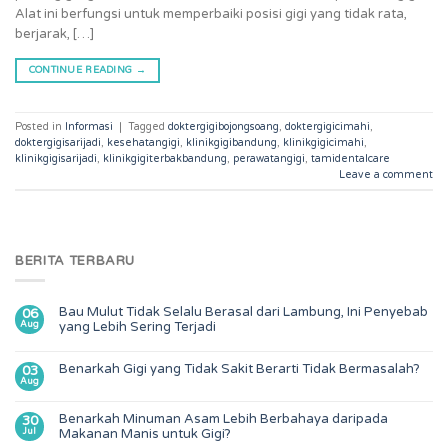
Alat ini berfungsi untuk memperbaiki posisi gigi yang tidak rata,
berjarak, […]
CONTINUE READING
→
Posted in
Informasi
|
Tagged
doktergigibojongsoang
,
doktergigicimahi
,
doktergigisarijadi
,
kesehatangigi
,
klinikgigibandung
,
klinikgigicimahi
,
klinikgigisarijadi
,
klinikgigiterbakbandung
,
perawatangigi
,
tamidentalcare
Leave a comment
BERITA TERBARU
Bau Mulut Tidak Selalu Berasal dari Lambung, Ini Penyebab
06
Aug
yang Lebih Sering Terjadi
Benarkah Gigi yang Tidak Sakit Berarti Tidak Bermasalah?
03
Aug
Benarkah Minuman Asam Lebih Berbahaya daripada
30
Jul
Makanan Manis untuk Gigi?