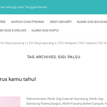
a Hari Minggu dan Tanggal Merah
TREE
HARGA DAN PROMO
SENYUM HEPI
KLINIK GIGI BOJ
NIK GIGI SARIJADI
KLINIK GIGI KOPO
TDC Bojongsoang 1 | TDC Bojongsoang 2 | TDC Antapani | TDC Sarijadi | TDC Ko
TAG ARCHIVES:
GIGI PALSU
arus kamu tahu!
Rekomendasi Klinik Gigi Daerah Bandung, Klinik Gigi
Bandung Rating Bagus, Klinik Pasang Behel Sarijadi, Kl