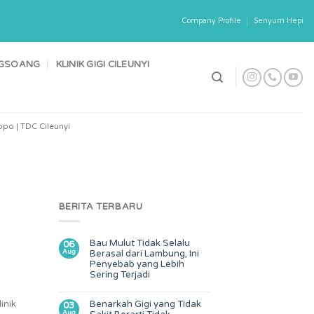
Company Profile
Senyum Hepi
ONGSOANG
KLINIK GIGI CILEUNYI
po | TDC Cileunyi
BERITA TERBARU
Bau Mulut Tidak Selalu
06
Aug
Berasal dari Lambung, Ini
Penyebab yang Lebih
Sering Terjadi
inik
Benarkah Gigi yang Tidak
03
Aug