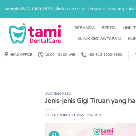
Skip
Kontak: 0812-1000-3630
| Klinik Dokter Gigi Terbaik di Bandung Buk
to
content
BERANDA
BERITA
LINK-
KLINIK GIGI ANTAPANI
KLI
HEAD OFFICE
10:00 - 21:00 WIB
+62-812-1000-3630
UNCATEGORIZED
Jenis-jenis Gigi Tiruan yang h
POSTED ON
JUNE 11, 2022
BY
ADMIN
11