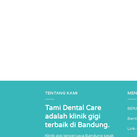
TENTANG KAMI
ME
Tami Dental Care
BER
adalah klinik gigi
Beri
terbaik di Bandung.
Link
Klinik gigi terpercaya Bandung sejak