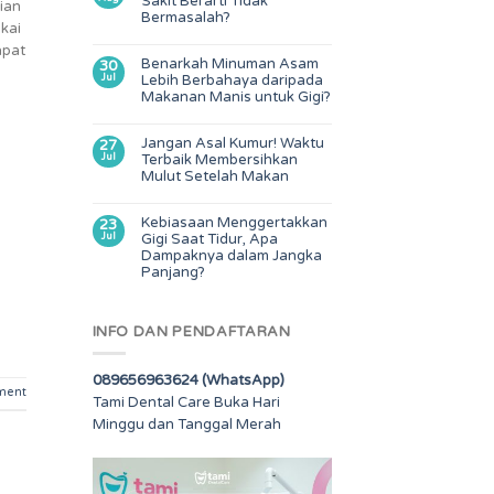
Sakit Berarti Tidak
gian
Bermasalah?
akai
apat
Benarkah Minuman Asam
30
a
Jul
Lebih Berbahaya daripada
Makanan Manis untuk Gigi?
Jangan Asal Kumur! Waktu
27
Jul
Terbaik Membersihkan
Mulut Setelah Makan
Kebiasaan Menggertakkan
23
Jul
Gigi Saat Tidur, Apa
Dampaknya dalam Jangka
Panjang?
INFO DAN PENDAFTARAN
089656963624 (WhatsApp)
ment
Tami Dental Care Buka Hari
Minggu dan Tanggal Merah