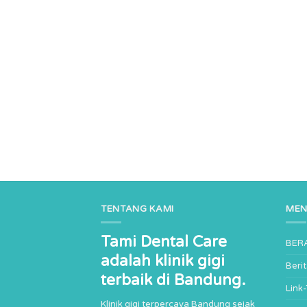
TENTANG KAMI
ME
Tami Dental Care
BER
adalah klinik gigi
Beri
terbaik di Bandung.
Link
Klinik gigi terpercaya Bandung sejak