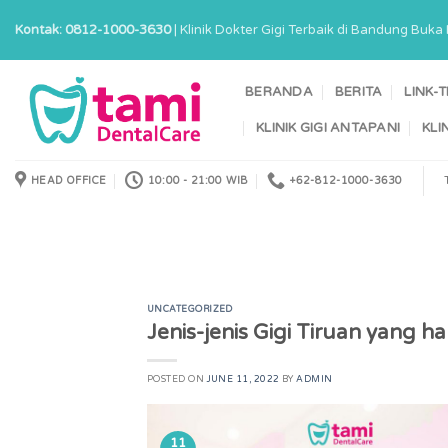
Skip
Kontak: 0812-1000-3630
| Klinik Dokter Gigi Terbaik di Bandung Buk
to
content
BERANDA
BERITA
LINK-
KLINIK GIGI ANTAPANI
KLI
HEAD OFFICE
10:00 - 21:00 WIB
+62-812-1000-3630
UNCATEGORIZED
Jenis-jenis Gigi Tiruan yang h
POSTED ON
JUNE 11, 2022
BY
ADMIN
11