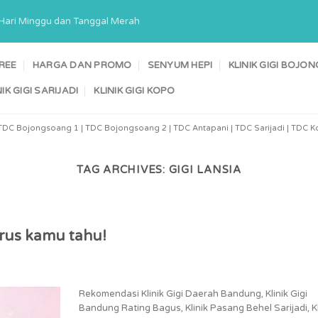
a Hari Minggu dan Tanggal Merah
TREE
HARGA DAN PROMO
SENYUM HEPI
KLINIK GIGI BOJ
NIK GIGI SARIJADI
KLINIK GIGI KOPO
TDC Bojongsoang 1 | TDC Bojongsoang 2 | TDC Antapani | TDC Sarijadi | TDC Ko
TAG ARCHIVES:
GIGI LANSIA
arus kamu tahu!
Rekomendasi Klinik Gigi Daerah Bandung, Klinik Gigi
Bandung Rating Bagus, Klinik Pasang Behel Sarijadi, Kl