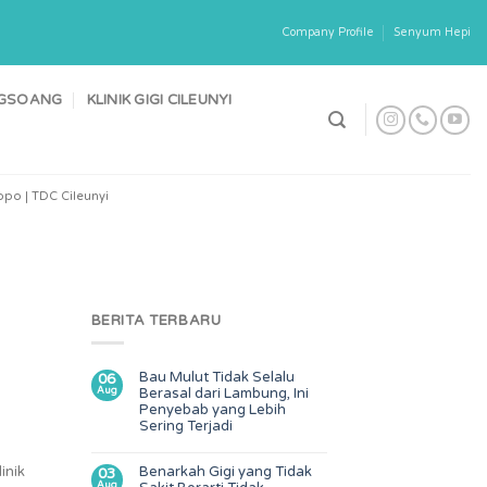
Company Profile
Senyum Hepi
ONGSOANG
KLINIK GIGI CILEUNYI
po | TDC Cileunyi
BERITA TERBARU
Bau Mulut Tidak Selalu
06
Aug
Berasal dari Lambung, Ini
Penyebab yang Lebih
Sering Terjadi
inik
Benarkah Gigi yang Tidak
03
Aug