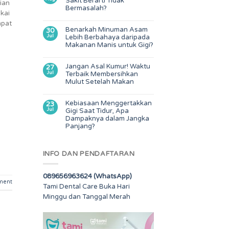
Sakit Berarti Tidak
gian
Bermasalah?
akai
apat
Benarkah Minuman Asam
30
a
Jul
Lebih Berbahaya daripada
Makanan Manis untuk Gigi?
Jangan Asal Kumur! Waktu
27
Jul
Terbaik Membersihkan
Mulut Setelah Makan
Kebiasaan Menggertakkan
23
Jul
Gigi Saat Tidur, Apa
Dampaknya dalam Jangka
Panjang?
INFO DAN PENDAFTARAN
089656963624 (WhatsApp)
ment
Tami Dental Care Buka Hari
Minggu dan Tanggal Merah