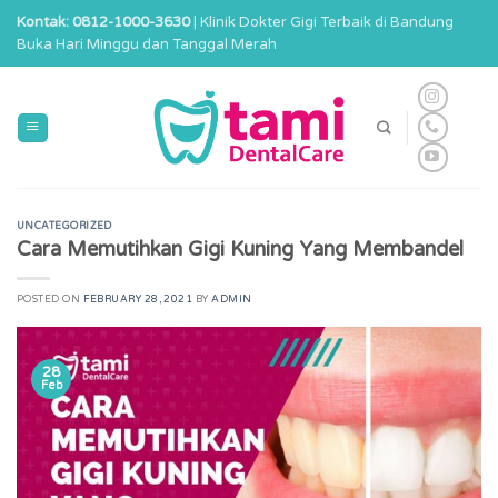
Skip
Kontak: 0812-1000-3630
| Klinik Dokter Gigi Terbaik di Bandung
to
Buka Hari Minggu dan Tanggal Merah
content
UNCATEGORIZED
Cara Memutihkan Gigi Kuning Yang Membandel
POSTED ON
FEBRUARY 28, 2021
BY
ADMIN
28
Feb