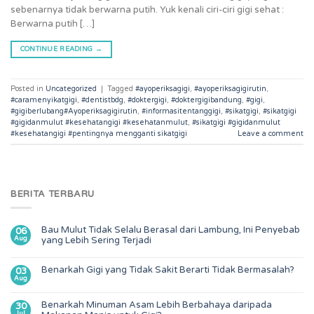
sebenarnya tidak berwarna putih. Yuk kenali ciri-ciri gigi sehat :
Berwarna putih […]
CONTINUE READING
→
Posted in
Uncategorized
|
Tagged
#ayoperiksagigi
,
#ayoperiksagigirutin
,
#caramenyikatgigi
,
#dentistbdg
,
#doktergigi
,
#doktergigibandung
,
#gigi
,
#gigiberlubang#Ayoperiksagigirutin
,
#informasitentanggigi
,
#sikatgigi
,
#sikatgigi
#gigidanmulut #kesehatangigi #kesehatanmulut
,
#sikatgigi #gigidanmulut
#kesehatangigi #pentingnya mengganti sikatgigi
Leave a comment
BERITA TERBARU
Bau Mulut Tidak Selalu Berasal dari Lambung, Ini Penyebab
06
Aug
yang Lebih Sering Terjadi
Benarkah Gigi yang Tidak Sakit Berarti Tidak Bermasalah?
03
Aug
Benarkah Minuman Asam Lebih Berbahaya daripada
30
Jul