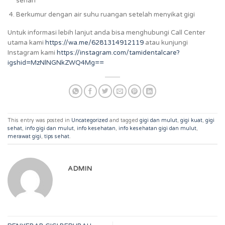
sehari
Berkumur dengan air suhu ruangan setelah menyikat gigi
Untuk informasi lebih lanjut anda bisa menghubungi Call Center
utama kami
https://wa.me/6281314912119
atau kunjungi
Instagram kami
https://instagram.com/tamidentalcare?
igshid=MzNlNGNkZWQ4Mg==
This entry was posted in
Uncategorized
and tagged
gigi dan mulut
,
gigi kuat
,
gigi
sehat
,
info gigi dan mulut
,
info kesehatan
,
info kesehatan gigi dan mulut
,
merawat gigi
,
tips sehat
.
ADMIN