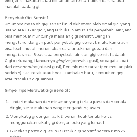
oleh jenis makanan atau minuman tertentu, namun karena ada
masalah pada gigi.
Penyebab Gigi Sensitif
Umumnya masalah gigi sensitif ini diakibatkan oleh email gigi yang
usang atau akar gigi yang terbuka. Namun ada penyebab lain yang
bisa membuat munculnya masalah gigi sensitif. Dengan
mengetahui dengan pasti penyebab gigi sensitif, maka kamu pun
bisa lebih mudah menemukan cara untuk mengobati dan
mengatasinya. Beberapa penyebab lain dari gigi sensitif adalah:
Gigi berlubang, Hancurnya
gingiva
(penyakit gusi), sebagai akibat
dari
periodontitis
(infeksi gusi), Penimbunan tartar (penimbulan plak
berlebih), Gigi retak atau bocel, Tambalan baru, Pemutihan gigi
atau tindakan gigi lainnya.
Simpel Tips Merawat Gigi Sensitif :
Hindari makanan dan minuman yang terlalu panas dan terlalu
dingin, serta makanan yang mengandung asam
Menyikat gigi dengan baik & benar, tidak terlalu keras
menggunakan sikat gigi dengan bulu yang lembut
Gunakan pasta gigi khusus untuk gigi sensitif secara rutin 2x