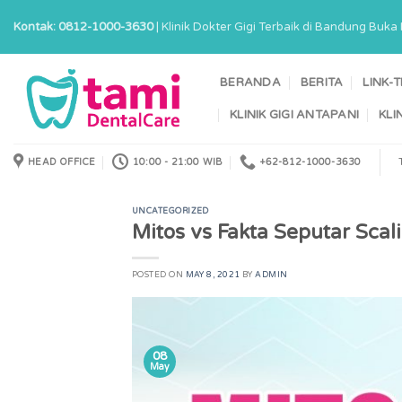
Skip
Kontak: 0812-1000-3630
| Klinik Dokter Gigi Terbaik di Bandung Buk
to
content
BERANDA
BERITA
LINK-
KLINIK GIGI ANTAPANI
KLI
HEAD OFFICE
10:00 - 21:00 WIB
+62-812-1000-3630
UNCATEGORIZED
Mitos vs Fakta Seputar Scal
POSTED ON
MAY 8, 2021
BY
ADMIN
08
May