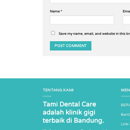
Name
*
Ema
Save my name, email, and website in this b
TENTANG KAMI
ME
Tami Dental Care
BER
adalah klinik gigi
Beri
terbaik di Bandung.
Link