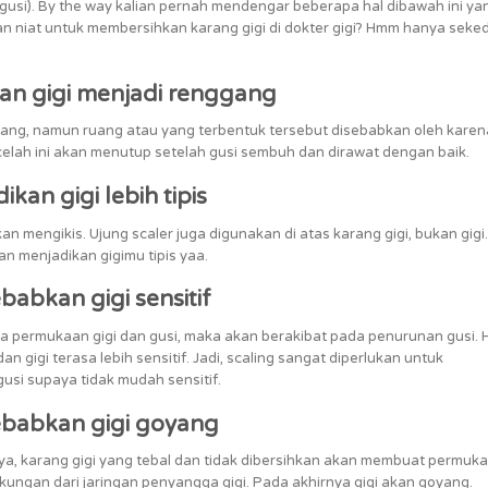
s gusi). By the way kalian pernah mendengar beberapa hal dibawah ini ya
 niat untuk membersihkan karang gigi di dokter gigi? Hmm hanya seke
an gigi menjadi renggang
ggang, namun ruang atau yang terbentuk tersebut disebabkan oleh karen
 celah ini akan menutup setelah gusi sembuh dan dirawat dengan baik.
kan gigi lebih tipis
n mengikis. Ujung scaler juga digunakan di atas karang gigi, bukan gigi.
n menjadikan gigimu tipis yaa.
abkan gigi sensitif
a permukaan gigi dan gusi, maka akan berakibat pada penurunan gusi. 
 gigi terasa lebih sensitif. Jadi, scaling sangat diperlukan untuk
si supaya tidak mudah sensitif.
ebabkan gigi goyang
ya, karang gigi yang tebal dan tidak dibersihkan akan membuat permuk
ungan dari jaringan penyangga gigi. Pada akhirnya gigi akan goyang.