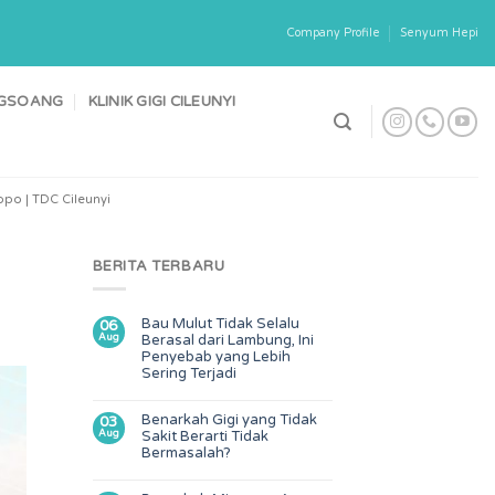
Company Profile
Senyum Hepi
ONGSOANG
KLINIK GIGI CILEUNYI
po | TDC Cileunyi
BERITA TERBARU
Bau Mulut Tidak Selalu
06
Aug
Berasal dari Lambung, Ini
Penyebab yang Lebih
Sering Terjadi
Benarkah Gigi yang Tidak
03
Aug
Sakit Berarti Tidak
Bermasalah?