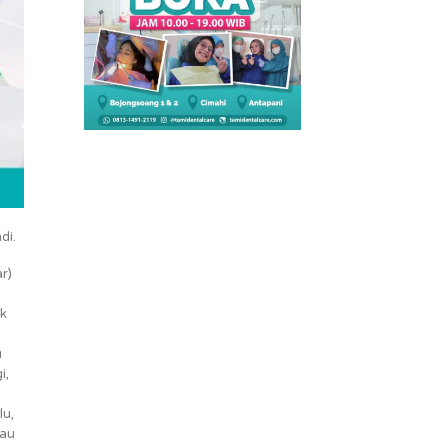
di.
r)
uk
u
i,
lu,
kau