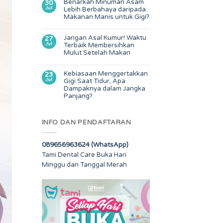
Benarkah Minuman Asam
30
Jul
Lebih Berbahaya daripada
Makanan Manis untuk Gigi?
Jangan Asal Kumur! Waktu
27
Jul
Terbaik Membersihkan
Mulut Setelah Makan
Kebiasaan Menggertakkan
23
Jul
Gigi Saat Tidur, Apa
Dampaknya dalam Jangka
Panjang?
INFO DAN PENDAFTARAN
089656963624 (WhatsApp)
Tami Dental Care Buka Hari
Minggu dan Tanggal Merah