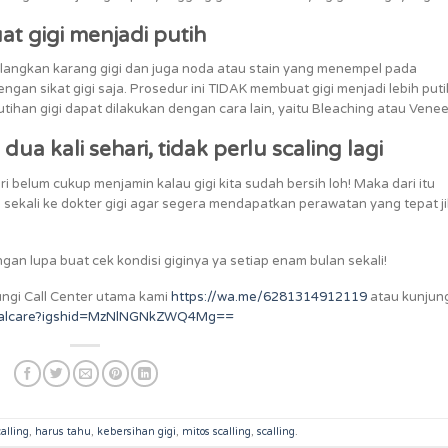
t gigi menjadi putih
ilangkan karang gigi dan juga noda atau stain yang menempel pada
gan sikat gigi saja. Prosedur ini TIDAK membuat gigi menjadi lebih puti
ihan gigi dapat dilakukan dengan cara lain, yaitu Bleaching atau Venee
dua kali sehari, tidak perlu scaling lagi
ri belum cukup menjamin kalau gigi kita sudah bersih loh! Maka dari itu
an sekali ke dokter gigi agar segera mendapatkan perawatan yang tepat j
gan lupa buat cek kondisi giginya ya setiap enam bulan sekali!
ungi Call Center utama kami
https://wa.me/6281314912119
atau kunjun
entalcare?igshid=MzNlNGNkZWQ4Mg==
calling
,
harus tahu
,
kebersihan gigi
,
mitos scalling
,
scalling
.