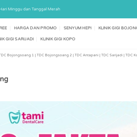
a Hari Minggu dan Tanggal Merah
TREE
HARGA DAN PROMO
SENYUM HEPI
KLINIK GIGI BOJ
NIK GIGI SARIJADI
KLINIK GIGI KOPO
TDC Bojongsoang 1 | TDC Bojongsoang 2 | TDC Antapani | TDC Sarijadi | TDC Ko
ing