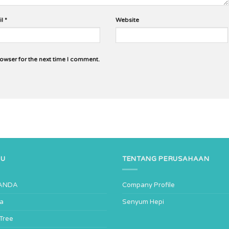
il
*
Website
rowser for the next time I comment.
NU
TENTANG PERUSAHAAN
ANDA
Company Profile
ta
Senyum Hepi
-Tree