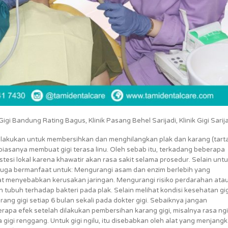
gi Bandung Rating Bagus, Klinik Pasang Behel Sarijadi, Klinik Gigi Sarija
ilakukan untuk membersihkan dan menghilangkan plak dan karang (tarta
 biasanya membuat gigi terasa linu. Oleh sebab itu, terkadang beberapa
tesi lokal karena khawatir akan rasa sakit selama prosedur. Selain unt
i juga bermanfaat untuk: Mengurangi asam dan enzim berlebih yang
pat menyebabkan kerusakan jaringan. Mengurangi risiko perdarahan ata
tubuh terhadap bakteri pada plak. Selain melihat kondisi kesehatan gig
ang gigi setiap 6 bulan sekali pada dokter gigi. Sebaiknya jangan
pa efek setelah dilakukan pembersihan karang gigi, misalnya rasa ngi
a gigi renggang. Untuk gigi ngilu, itu disebabkan oleh alat yang menjang