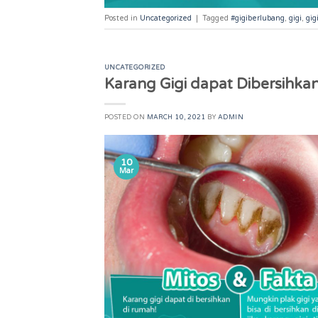
Posted in
Uncategorized
|
Tagged
#gigiberlubang
,
gigi
,
gig
UNCATEGORIZED
Karang Gigi dapat Dibersihka
POSTED ON
MARCH 10, 2021
BY
ADMIN
10
Mar