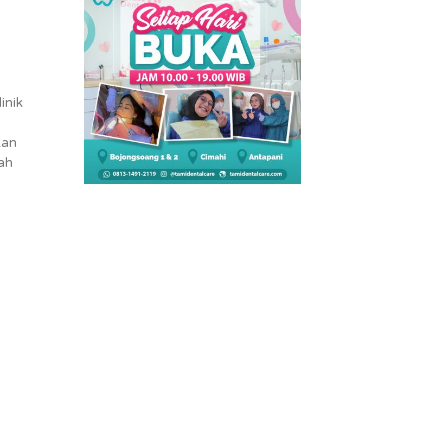
inik
kan
wah