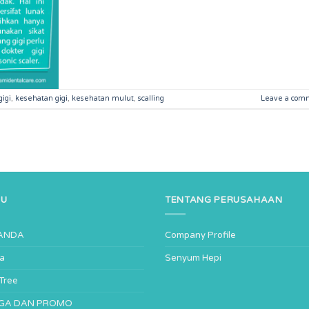
gigi
,
kesehatan gigi
,
kesehatan mulut
,
scalling
Leave a com
NU
TENTANG PERUSAHAAN
ANDA
Company Profile
ta
Senyum Hepi
-Tree
GA DAN PROMO