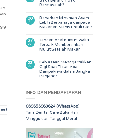
Sakit Berarti Tidak
Bermasalah?
kan
ihan
Benarkah Minuman Asam
30
h
Jul
Lebih Berbahaya daripada
gigi
Makanan Manis untuk Gigi?
Jangan Asal Kumur! Waktu
27
Jul
Terbaik Membersihkan
Mulut Setelah Makan
Kebiasaan Menggertakkan
23
Jul
Gigi Saat Tidur, Apa
Dampaknya dalam Jangka
Panjang?
INFO DAN PENDAFTARAN
089656963624 (WhatsApp)
ment
Tami Dental Care Buka Hari
Minggu dan Tanggal Merah