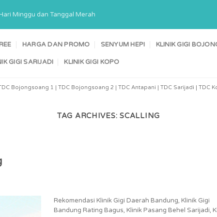
a Hari Minggu dan Tanggal Merah
TREE
HARGA DAN PROMO
SENYUM HEPI
KLINIK GIGI BOJ
NIK GIGI SARIJADI
KLINIK GIGI KOPO
TDC Bojongsoang 1 | TDC Bojongsoang 2 | TDC Antapani | TDC Sarijadi | TDC Ko
TAG ARCHIVES:
SCALLING
g
Rekomendasi Klinik Gigi Daerah Bandung, Klinik Gigi
Bandung Rating Bagus, Klinik Pasang Behel Sarijadi, Kl