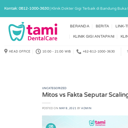
Skip
Kontak: 0812-1000-3630
| Klinik Dokter Gigi Terbaik di Bandung Buk
to
content
BERANDA
BERITA
LINK-
KLINIK GIGI ANTAPANI
KLI
HEAD OFFICE
10:00 - 21:00 WIB
+62-812-1000-3630
UNCATEGORIZED
Mitos vs Fakta Seputar Scalin
POSTED ON
MAY 8, 2021
BY
ADMIN
08