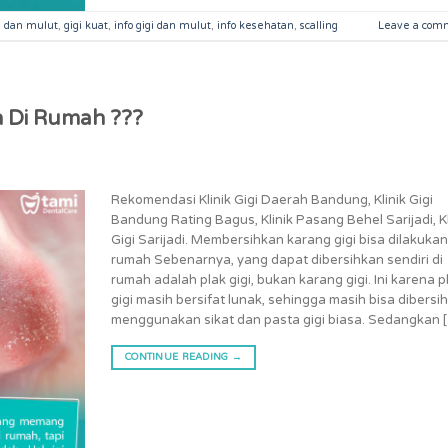
i dan mulut
,
gigi kuat
,
info gigi dan mulut
,
info kesehatan
,
scalling
Leave a com
n Di Rumah ???
Rekomendasi Klinik Gigi Daerah Bandung, Klinik Gigi
Bandung Rating Bagus, Klinik Pasang Behel Sarijadi, Kl
Gigi Sarijadi. Membersihkan karang gigi bisa dilakukan
rumah Sebenarnya, yang dapat dibersihkan sendiri di
rumah adalah plak gigi, bukan karang gigi. Ini karena p
gigi masih bersifat lunak, sehingga masih bisa dibersi
menggunakan sikat dan pasta gigi biasa. Sedangkan 
CONTINUE READING
→