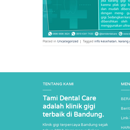
Posted in
Uncategorized
|
Tagged
info kesehatan
,
karang 
TENTANG KAMI
ME
Tami Dental Care
BER
adalah klinik gigi
Beri
terbaik di Bandung.
Link
Klinik gigi terpercaya Bandung sejak
HAR