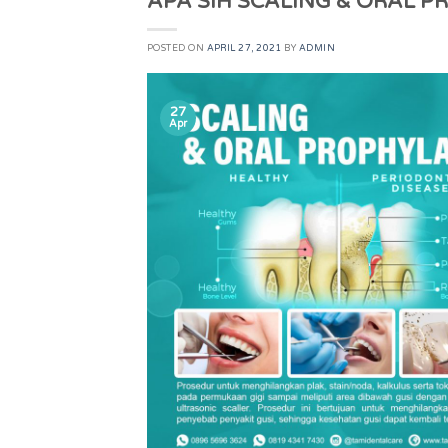
APA SIH SCALING & ORAL PR
POSTED ON
APRIL 27, 2021
BY
ADMIN
27
Apr