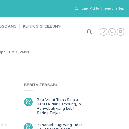
Company Profile
Senyum Hepi
ONGSOANG
KLINIK GIGI CILEUNYI
po | TDC Cileunyi
BERITA TERBARU
Bau Mulut Tidak Selalu
06
Aug
Berasal dari Lambung, Ini
Penyebab yang Lebih
Sering Terjadi
inik
Benarkah Gigi yang Tidak
03
Aug