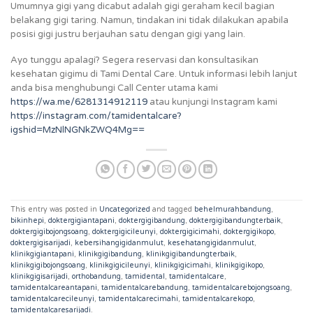
Umumnya gigi yang dicabut adalah gigi geraham kecil bagian
belakang gigi taring. Namun, tindakan ini tidak dilakukan apabila
posisi gigi justru berjauhan satu dengan gigi yang lain.
Ayo tunggu apalagi? Segera reservasi dan konsultasikan
kesehatan gigimu di Tami Dental Care. Untuk informasi lebih lanjut
anda bisa menghubungi Call Center utama kami
https://wa.me/6281314912119
atau kunjungi Instagram kami
https://instagram.com/tamidentalcare?
igshid=MzNlNGNkZWQ4Mg==
This entry was posted in
Uncategorized
and tagged
behelmurahbandung
,
bikinhepi
,
doktergigiantapani
,
doktergigibandung
,
doktergigibandungterbaik
,
doktergigibojongsoang
,
doktergigicileunyi
,
doktergigicimahi
,
doktergigikopo
,
doktergigisarijadi
,
kebersihangigidanmulut
,
kesehatangigidanmulut
,
klinikgigiantapani
,
klinikgigibandung
,
klinikgigibandungterbaik
,
klinikgigibojongsoang
,
klinikgigicileunyi
,
klinikgigicimahi
,
klinikgigikopo
,
klinikgigisarijadi
,
orthobandung
,
tamidental
,
tamidentalcare
,
tamidentalcareantapani
,
tamidentalcarebandung
,
tamidentalcarebojongsoang
,
tamidentalcarecileunyi
,
tamidentalcarecimahi
,
tamidentalcarekopo
,
tamidentalcaresarijadi
.