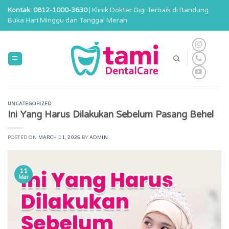
Skip
Kontak: 0812-1000-3630
| Klinik Dokter Gigi Terbaik di Bandung
to
Buka Hari Minggu dan Tanggal Merah
content
UNCATEGORIZED
Ini Yang Harus Dilakukan Sebelum Pasang Behel
POSTED ON
MARCH 11, 2025
BY
ADMIN
11
Mar