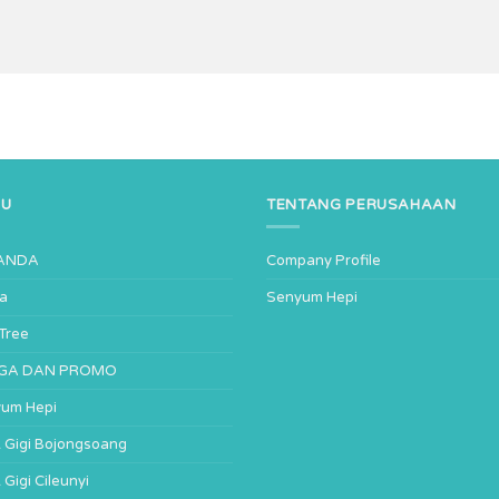
NU
TENTANG PERUSAHAAN
ANDA
Company Profile
ta
Senyum Hepi
-Tree
GA DAN PROMO
um Hepi
ik Gigi Bojongsoang
k Gigi Cileunyi