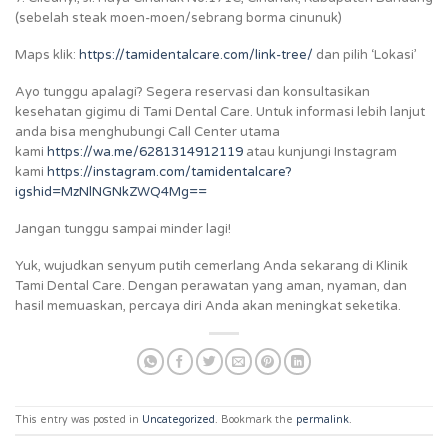
(sebelah steak moen-moen/sebrang borma cinunuk)
Maps klik:
https://tamidentalcare.com/link-tree/
dan pilih ‘Lokasi’
Ayo tunggu apalagi? Segera reservasi dan konsultasikan
kesehatan gigimu di Tami Dental Care. Untuk informasi lebih lanjut
anda bisa menghubungi Call Center utama
kami
https://wa.me/6281314912119
atau kunjungi Instagram
kami
https://instagram.com/tamidentalcare?
igshid=MzNlNGNkZWQ4Mg==
Jangan tunggu sampai minder lagi!
Yuk, wujudkan senyum putih cemerlang Anda sekarang di Klinik
Tami Dental Care. Dengan perawatan yang aman, nyaman, dan
hasil memuaskan, percaya diri Anda akan meningkat seketika.
This entry was posted in
Uncategorized
. Bookmark the
permalink
.