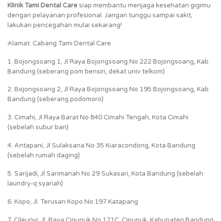
Klinik Tami Dental Care
siap membantu menjaga kesehatan gigimu
dengan pelayanan profesional. Jangan tunggu sampai sakit,
lakukan pencegahan mulai sekarang!
Alamat: Cabang Tami Dental Care
1. Bojongsoang 1, Jl Raya Bojongsoang No 222 Bojongsoang, Kab
Bandung (seberang pom bensin, dekat univ telkom)
2. Bojongsoang 2, Jl Raya Bojongsoang No 195 Bojongsoang, Kab
Bandung (seberang podomoro)
3. Cimahi, Jl Raya Barat No 840 Cimahi Tengah, Kota Cimahi
(sebelah subur ban)
4. Antapani, Jl Sulaksana No 35 Kiaracondong, Kota Bandung
(sebelah rumah daging)
5. Sarijadi, Jl Sarimanah No 29 Sukasari, Kota Bandung (sebelah
laundry-q syariah)
6. Kopo, Jl. Terusan Kopo No.197 Katapang
7. Cileunyi, Jl. Raya Cinunuk No.171C, Cinunuk, Kabupaten Bandung