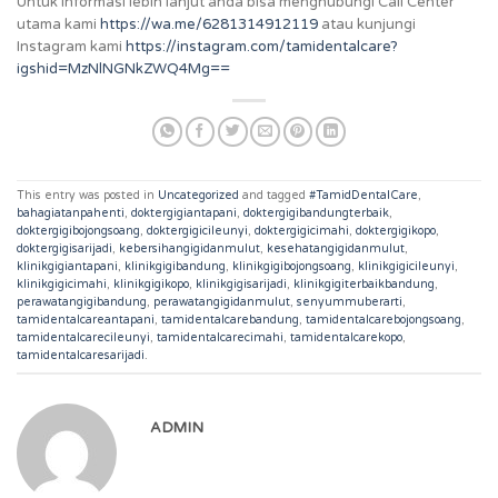
Untuk informasi lebih lanjut anda bisa menghubungi Call Center
utama kami
https://wa.me/6281314912119
atau kunjungi
Instagram kami
https://instagram.com/tamidentalcare?
igshid=MzNlNGNkZWQ4Mg==
This entry was posted in
Uncategorized
and tagged
#TamidDentalCare
,
bahagiatanpahenti
,
doktergigiantapani
,
doktergigibandungterbaik
,
doktergigibojongsoang
,
doktergigicileunyi
,
doktergigicimahi
,
doktergigikopo
,
doktergigisarijadi
,
kebersihangigidanmulut
,
kesehatangigidanmulut
,
klinikgigiantapani
,
klinikgigibandung
,
klinikgigibojongsoang
,
klinikgigicileunyi
,
klinikgigicimahi
,
klinikgigikopo
,
klinikgigisarijadi
,
klinikgigiterbaikbandung
,
perawatangigibandung
,
perawatangigidanmulut
,
senyummuberarti
,
tamidentalcareantapani
,
tamidentalcarebandung
,
tamidentalcarebojongsoang
,
tamidentalcarecileunyi
,
tamidentalcarecimahi
,
tamidentalcarekopo
,
tamidentalcaresarijadi
.
ADMIN