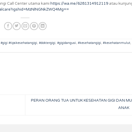
ungi Call Center utama kami
https://wa.me/6281314912119
atau kunjun
entalcare?igshid=MzNlNGNkZWQ4Mg==
 #gigi #tipskesehatangigi
,
#doktergigi
,
#gigidangusi
,
#kesehatangigi
,
#kesehatanmulut
,
PERAN ORANG TUA UNTUK KESEHATAN GIGI DAN MU
ANAK