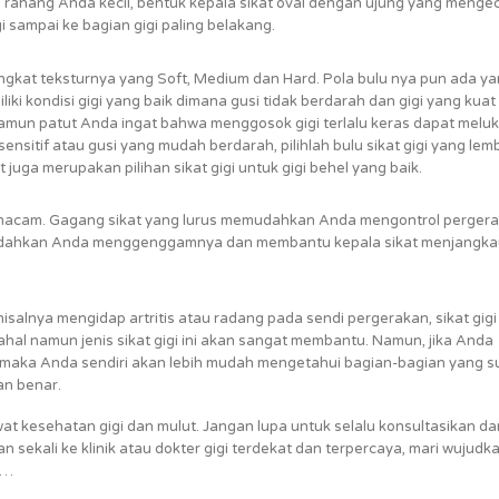
a rahang Anda kecil, bentuk kepala sikat oval dengan ujung yang mengec
 sampai ke bagian gigi paling belakang.
tingkat teksturnya yang Soft, Medium dan Hard. Pola bulu nya pun ada y
ki kondisi gigi yang baik dimana gusi tidak berdarah dan gigi yang kuat
 Namun patut Anda ingat bahwa menggosok gigi terlalu keras dapat meluk
sensitif atau gusi yang mudah berdarah, pilihlah bulu sikat gigi yang lem
t juga merupakan pilihan sikat gigi untuk gigi behel yang baik.
-macam. Gagang sikat yang lurus memudahkan Anda mengontrol perger
mudahkan Anda menggenggamnya dan membantu kepala sikat menjangka
isalnya mengidap artritis atau radang pada sendi pergerakan, sikat gigi
ahal namun jenis sikat gigi ini akan sangat membantu. Namun, jika Anda
 maka Anda sendiri akan lebih mudah mengetahui bagian-bagian yang su
an benar.
 kesehatan gigi dan mulut. Jangan lupa untuk selalu konsultasikan da
 sekali ke klinik atau dokter gigi terdekat dan terpercaya, mari wujudk
a…