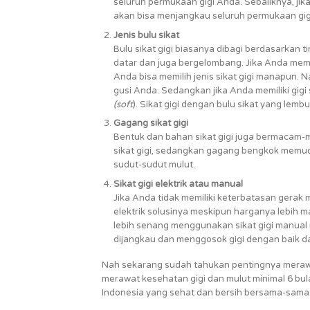
seluruh permukaan gigi Anda. Sebaliknya, jik
akan bisa menjangkau seluruh permukaan gigi
Jenis bulu sikat
Bulu sikat gigi biasanya dibagi berdasarkan 
datar dan juga bergelombang. Jika Anda memili
Anda bisa memilih jenis sikat gigi manapun.
gusi Anda. Sedangkan jika Anda memiliki gigi 
(soft
). Sikat gigi dengan bulu sikat yang lembu
Gagang sikat gigi
Bentuk dan bahan sikat gigi juga bermacam
sikat gigi, sedangkan gagang bengkok me
sudut-sudut mulut.
Sikat gigi elektrik atau manual
Jika Anda tidak memiliki keterbatasan gerak m
elektrik solusinya meskipun harganya lebih m
lebih senang menggunakan sikat gigi manual
dijangkau dan menggosok gigi dengan baik d
Nah sekarang sudah tahukan pentingnya merawat
merawat kesehatan gigi dan mulut minimal 6 bulan
Indonesia yang sehat dan bersih bersama-sam