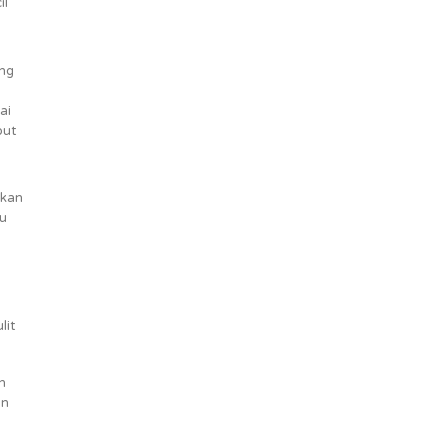
il
ang
ai
but
akan
u
lit
n
an