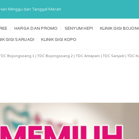
a Hari Minggu dan Tanggal Merah
TREE
HARGA DAN PROMO
SENYUM HEPI
KLINIK GIGI BOJ
NIK GIGI SARIJADI
KLINIK GIGI KOPO
TDC Bojongsoang 1 | TDC Bojongsoang 2 | TDC Antapani | TDC Sarijadi | TDC Ko