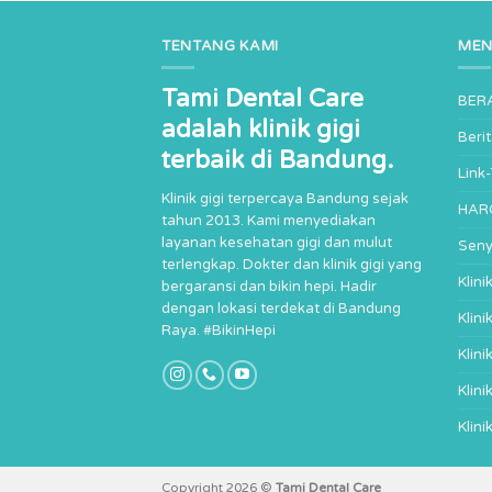
TENTANG KAMI
ME
Tami Dental Care
BER
adalah klinik gigi
Beri
terbaik di Bandung.
Link
Klinik gigi terpercaya Bandung sejak
HAR
tahun 2013. Kami menyediakan
layanan kesehatan gigi dan mulut
Seny
terlengkap. Dokter dan klinik gigi yang
Klin
bergaransi dan bikin hepi. Hadir
dengan lokasi terdekat di Bandung
Klini
Raya. #BikinHepi
Klini
Klini
Klini
Copyright 2026 ©
Tami Dental Care