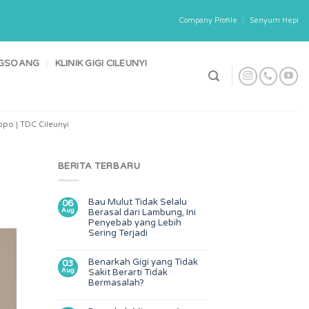
Company Profile
Senyum Hepi
ONGSOANG
KLINIK GIGI CILEUNYI
po | TDC Cileunyi
BERITA TERBARU
Bau Mulut Tidak Selalu
06
Aug
Berasal dari Lambung, Ini
Penyebab yang Lebih
Sering Terjadi
Benarkah Gigi yang Tidak
03
Aug
Sakit Berarti Tidak
Bermasalah?