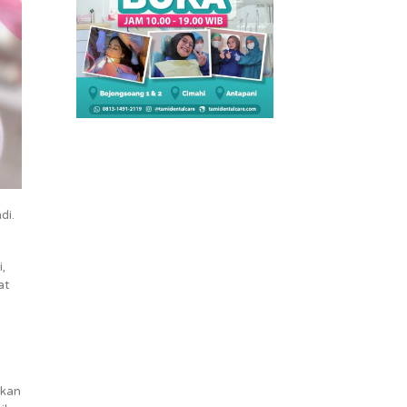
di.
,
at
hkan