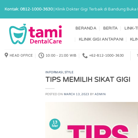
Skip
Kontak: 0812-1000-3630
| Klinik Dokter Gigi Terbaik di Bandung Buk
to
content
BERANDA
BERITA
LINK-
KLINIK GIGI ANTAPANI
KLI
HEAD OFFICE
10:00 - 21:00 WIB
+62-812-1000-3630
INFORMASI
,
STYLE
TIPS MEMILIH SIKAT GIGI
POSTED ON
MARCH 13, 2023
BY
ADMIN
13
Mar