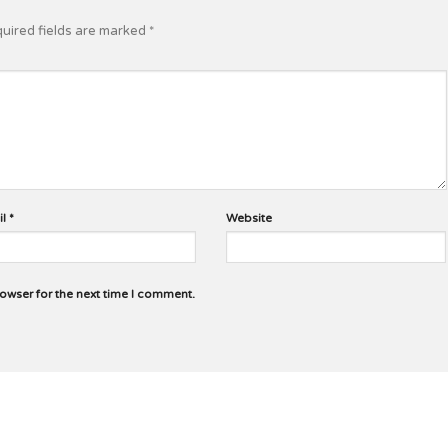
uired fields are marked
*
il
*
Website
rowser for the next time I comment.