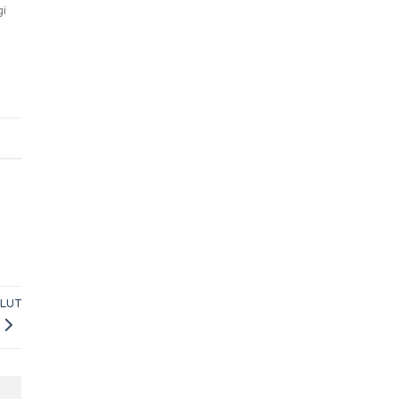
gi
LUT