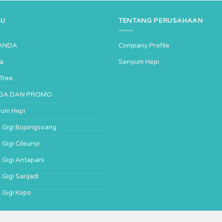
NU
TENTANG PERUSAHAAN
ANDA
Company Profile
ta
Senyum Hepi
-Tree
GA DAN PROMO
um Hepi
ik Gigi Bojongsoang
k Gigi Cileunyi
k Gigi Antapani
k Gigi Sarijadi
k Gigi Kopo