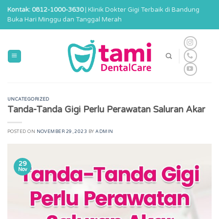
Skip
Kontak: 0812-1000-3630
| Klinik Dokter Gigi Terbaik di Bandung
to
Buka Hari Minggu dan Tanggal Merah
content
UNCATEGORIZED
Tanda-Tanda Gigi Perlu Perawatan Saluran Akar
POSTED ON
NOVEMBER 29, 2023
BY
ADMIN
29
Nov