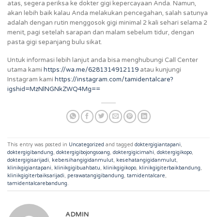
atas, segera periksa ke dokter gigi kepercayaan Anda. Namun,
akan lebih baik kalau Anda melakukan pencegahan, salah satunya
adalah dengan rutin menggosok gigi minimal 2 kali sehari selama 2
menit, pagi setelah sarapan dan malam sebelum tidur, dengan
pasta gigi sepanjang bulu sikat.
Untuk informasi lebih lanjut anda bisa menghubungi Call Center
utama kami
https://wa.me/6281314912119
atau kunjungi
Instagram kami
https://instagram.com/tamidentalcare?
igshid=MzNlNGNkZWQ4Mg==
This entry was posted in
Uncategorized
and tagged
doktergigiantapani
,
doktergigibandung
,
doktergigibojongsoang
,
doktergigicimahi
,
doktergigikopo
,
doktergigisarijadi
,
kebersihangigidanmulut
,
kesehatangigidanmulut
,
klinikgigiantapani
,
klinikgigibuahbatu
,
klinikgigikopo
,
klinikgigiterbaikbandung
,
klinikgigiterbaiksarijadi
,
perawatangigibandung
,
tamidentalcare
,
tamidentalcarebandung
.
ADMIN