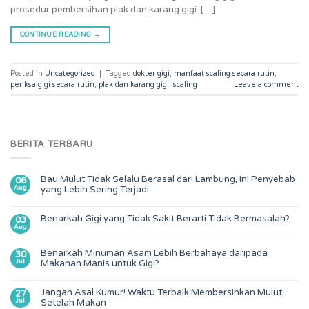
prosedur pembersihan plak dan karang gigi. […]
CONTINUE READING
→
Posted in
Uncategorized
|
Tagged
dokter gigi
,
manfaat scaling secara rutin
,
periksa gigi secara rutin
,
plak dan karang gigi
,
scaling
Leave a comment
BERITA TERBARU
Bau Mulut Tidak Selalu Berasal dari Lambung, Ini Penyebab
06
Aug
yang Lebih Sering Terjadi
Benarkah Gigi yang Tidak Sakit Berarti Tidak Bermasalah?
03
Aug
Benarkah Minuman Asam Lebih Berbahaya daripada
30
Jul
Makanan Manis untuk Gigi?
Jangan Asal Kumur! Waktu Terbaik Membersihkan Mulut
27
Jul
Setelah Makan