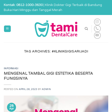
Skip
Kontak: 0812-1000-3630
| Klinik Dokter Gigi Terbaik di Bandung
to
Buka Hari Minggu dan Tanggal Merah
content
TAG ARCHIVES:
#KLINIKGIGISARIJADI
INFORMASI
MENGENAL TAMBAL GIGI ESTETIKA BESERTA
FUNGSINYA
POSTED ON
APRIL 28, 2023
BY
ADMIN
28
Apr