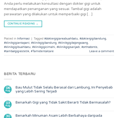
Anda perlu melakukan konsultasi dengan dokter gigi untuk
mendapatkan penanganan yang sesuai. Tambal gigi adalah
perawatan yang dilakukan untuk memperbaiki gigi […]
CONTINUE READING
→
Posted in
Informasi
|
Tagged
#doktergigiareabuahbatu
,
#doktergigibandung
,
#klinikgigiantapani
,
#klinikgigibandung
,
#klinikgigibojongsoang
,
#klinikgigibuahbatu
,
#klinikgigicimahi
,
#klinikgigisarijadi
,
#orthodontis
,
#tambalgigiestetik
,
#Tamidentalcare
Leave a comment
BERITA TERBARU
Bau Mulut Tidak Selalu Berasal dari Lambung, Ini Penyebab
06
Aug
yang Lebih Sering Terjadi
Benarkah Gigi yang Tidak Sakit Berarti Tidak Bermasalah?
03
Aug
Benarkah Minuman Asam Lebih Berbahaya daripada
30