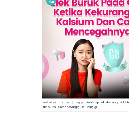
Mar
Posted in
Informasi
|
Tagged
#ahligigi
,
#dokteregigi
,
#dokt
#kalsium
,
#kesehatangigi
,
#klinikgigi