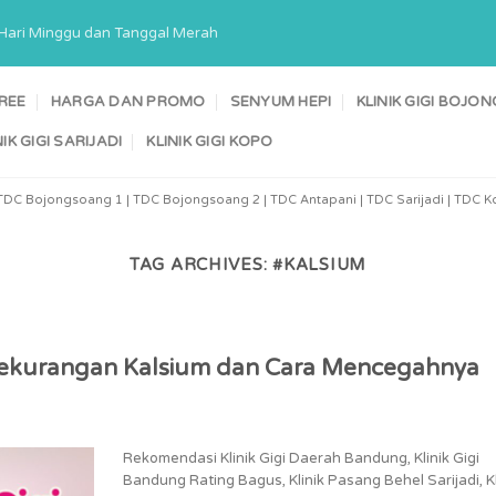
a Hari Minggu dan Tanggal Merah
TREE
HARGA DAN PROMO
SENYUM HEPI
KLINIK GIGI BOJ
NIK GIGI SARIJADI
KLINIK GIGI KOPO
TDC Bojongsoang 1 | TDC Bojongsoang 2 | TDC Antapani | TDC Sarijadi | TDC Ko
TAG ARCHIVES:
#KALSIUM
 Kekurangan Kalsium dan Cara Mencegahnya
Rekomendasi Klinik Gigi Daerah Bandung, Klinik Gigi
Bandung Rating Bagus, Klinik Pasang Behel Sarijadi, Kl