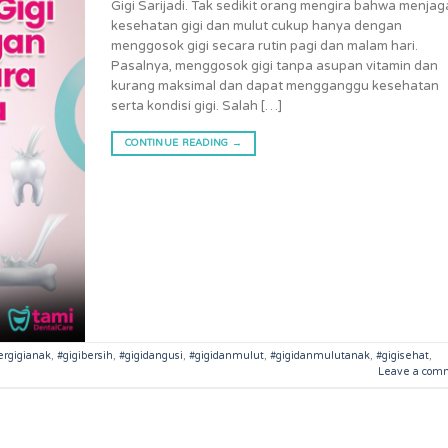
Gigi Sarijadi. Tak sedikit orang mengira bahwa menjag
kesehatan gigi dan mulut cukup hanya dengan
menggosok gigi secara rutin pagi dan malam hari.
Pasalnya, menggosok gigi tanpa asupan vitamin dan
kurang maksimal dan dapat mengganggu kesehatan
serta kondisi gigi. Salah […]
CONTINUE READING
→
ergigianak
,
#gigibersih
,
#gigidangusi
,
#gigidanmulut
,
#gigidanmulutanak
,
#gigisehat
,
Leave a com