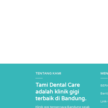
TENTANG KAMI
ME
Tami Dental Care
BER
adalah klinik gigi
Beri
terbaik di Bandung.
Link
Klinik gigi terpercaya Bandung sejak