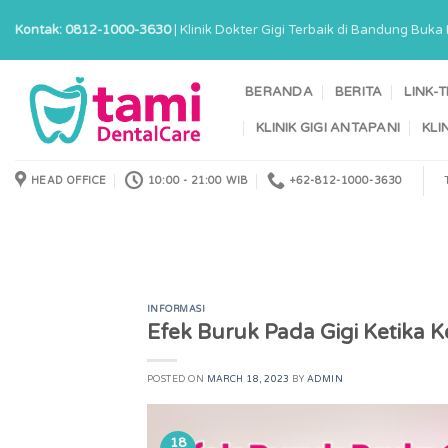
Skip
Kontak: 0812-1000-3630
| Klinik Dokter Gigi Terbaik di Bandung Buk
to
content
BERANDA
BERITA
LINK-
KLINIK GIGI ANTAPANI
KLI
HEAD OFFICE
10:00 - 21:00 WIB
+62-812-1000-3630
INFORMASI
Efek Buruk Pada Gigi Ketika
POSTED ON
MARCH 18, 2023
BY
ADMIN
18