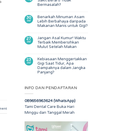
Sakit Berarti Tidak
a
Bermasalah?
Benarkah Minuman Asam
30
Jul
Lebih Berbahaya daripada
Makanan Manis untuk Gigi?
Jangan Asal Kumur! Waktu
27
Jul
Terbaik Membersihkan
Mulut Setelah Makan
Kebiasaan Menggertakkan
23
Jul
Gigi Saat Tidur, Apa
Dampaknya dalam Jangka
Panjang?
INFO DAN PENDAFTARAN
089656963624 (WhatsApp)
Tami Dental Care Buka Hari
ment
Minggu dan Tanggal Merah