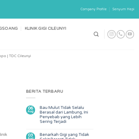
Company Profile
Senyum Hepi
ONGSOANG
KLINIK GIGI CILEUNYI
po | TDC Cileunyi
BERITA TERBARU
Bau Mulut Tidak Selalu
06
Aug
Berasal dari Lambung, Ini
Penyebab yang Lebih
Sering Terjadi
inik
Benarkah Gigi yang Tidak
03
Aug