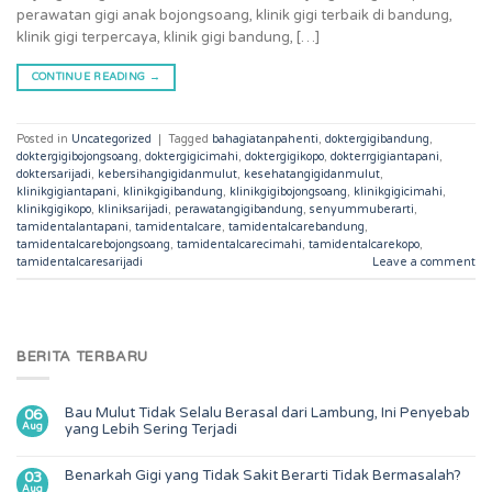
perawatan gigi anak bojongsoang, klinik gigi terbaik di bandung,
klinik gigi terpercaya, klinik gigi bandung, […]
CONTINUE READING
→
Posted in
Uncategorized
|
Tagged
bahagiatanpahenti
,
doktergigibandung
,
doktergigibojongsoang
,
doktergigicimahi
,
doktergigikopo
,
dokterrgigiantapani
,
doktersarijadi
,
kebersihangigidanmulut
,
kesehatangigidanmulut
,
klinikgigiantapani
,
klinikgigibandung
,
klinikgigibojongsoang
,
klinikgigicimahi
,
klinikgigikopo
,
kliniksarijadi
,
perawatangigibandung
,
senyummuberarti
,
tamidentalantapani
,
tamidentalcare
,
tamidentalcarebandung
,
tamidentalcarebojongsoang
,
tamidentalcarecimahi
,
tamidentalcarekopo
,
tamidentalcaresarijadi
Leave a comment
BERITA TERBARU
Bau Mulut Tidak Selalu Berasal dari Lambung, Ini Penyebab
06
Aug
yang Lebih Sering Terjadi
Benarkah Gigi yang Tidak Sakit Berarti Tidak Bermasalah?
03
Aug