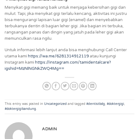
Menyikat gigi memang baik untuk menjaga kebersihan gigi dan
mulut. Tapi, jika menyikat gigi terlalu kencang, aktivitas ini justru
bisa mengurangi lapisan luar gigi (enamel) dan menyebabkan
terbukanya dentin di bagian leher gigi. Jika bagian ini terbuka,
rangsangan panas dan dingin yang jatuh pada leher gigi akan
memunculkan rasa ngilu.
Untuk informasi lebih lanjut anda bisa menghubungi Call Center
utama kami
https://wa.me/6281314912119
atau kunjungi
Instagram kami
https://instagram.com/tamidentalcare?
igshid=MzNlNGNkZWQ4Mg==
This entry was posted in
Uncategorized
and tagged
#dentistbdg
,
#doktergigi
,
#doktergigibandung
.
ADMIN