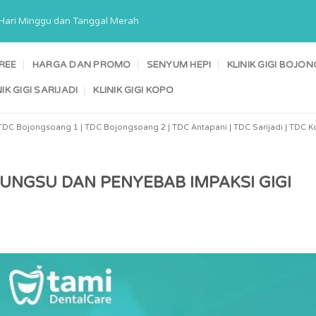
a Hari Minggu dan Tanggal Merah
TREE
HARGA DAN PROMO
SENYUM HEPI
KLINIK GIGI BOJ
NIK GIGI SARIJADI
KLINIK GIGI KOPO
TDC Bojongsoang 1 | TDC Bojongsoang 2 | TDC Antapani | TDC Sarijadi | TDC Ko
BUNGSU DAN PENYEBAB IMPAKSI GIGI