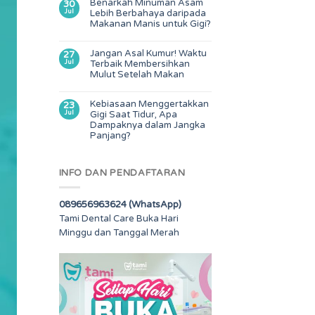
Benarkah Minuman Asam
30
Jul
Lebih Berbahaya daripada
Makanan Manis untuk Gigi?
Jangan Asal Kumur! Waktu
27
Jul
Terbaik Membersihkan
Mulut Setelah Makan
Kebiasaan Menggertakkan
23
Jul
Gigi Saat Tidur, Apa
Dampaknya dalam Jangka
Panjang?
INFO DAN PENDAFTARAN
089656963624 (WhatsApp)
Tami Dental Care Buka Hari
Minggu dan Tanggal Merah