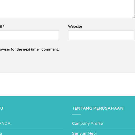
il
*
Website
rowser for the next time I comment.
NU
TENTANG PERUSAHAAN
ANDA
Company Profile
ta
Senyum Hepi