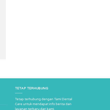
TETAP TERHUBUNG
Tetap terhubung dengan Tami Dental
Care untuk mendapat info berita dan
layanan terbaru dari kami.