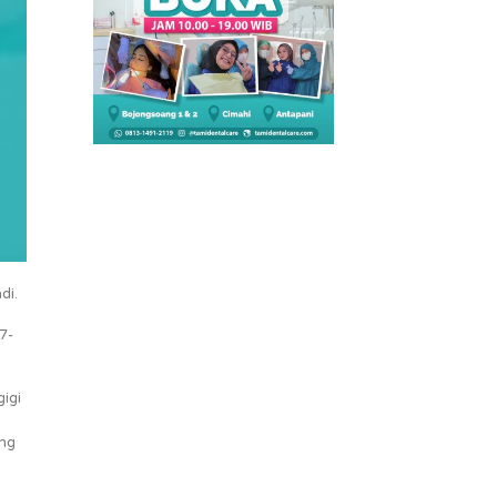
di.
7-
igi
ang