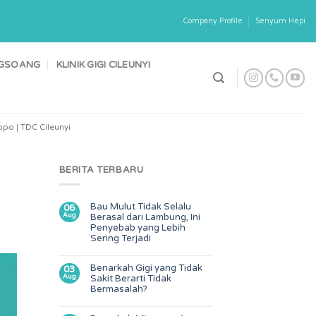
Company Profile
Senyum Hepi
ONGSOANG
KLINIK GIGI CILEUNYI
po | TDC Cileunyi
BERITA TERBARU
Bau Mulut Tidak Selalu
06
Aug
Berasal dari Lambung, Ini
Penyebab yang Lebih
Sering Terjadi
Benarkah Gigi yang Tidak
03
Aug
Sakit Berarti Tidak
Bermasalah?