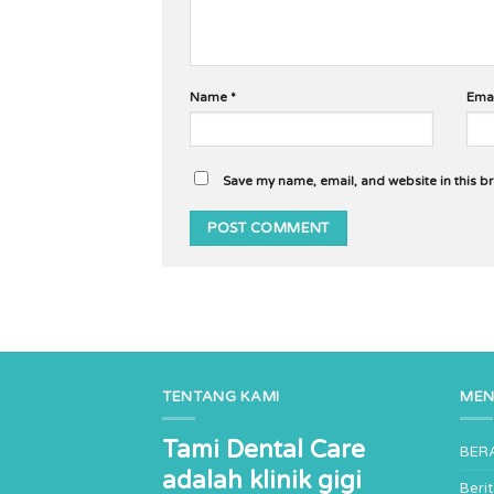
Name
*
Ema
Save my name, email, and website in this b
TENTANG KAMI
ME
Tami Dental Care
BER
adalah klinik gigi
Beri