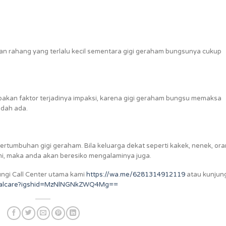
n rahang yang terlalu kecil sementara gigi geraham bungsunya cukup
akan faktor terjadinya impaksi, karena gigi geraham bungsu memaksa
udah ada.
ertumbuhan gigi geraham. Bila keluarga dekat seperti kakek, nenek, or
i, maka anda akan beresiko mengalaminya juga.
ungi Call Center utama kami
https://wa.me/6281314912119
atau kunjun
entalcare?igshid=MzNlNGNkZWQ4Mg==