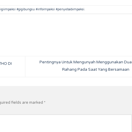
gigiimpaksi #gigibungsu #infoimpaksi #penyebabimpaksi
.
Pentingnya Untuk Mengunyah Menggunakan Dua 
THO DI
Rahang Pada Saat Yang Bersamaan
uired fields are marked
*