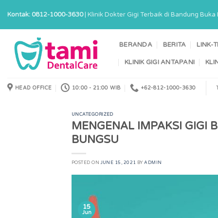
Skip
Kontak: 0812-1000-3630
| Klinik Dokter Gigi Terbaik di Bandung Buk
to
content
BERANDA
BERITA
LINK-
KLINIK GIGI ANTAPANI
KLI
HEAD OFFICE
10:00 - 21:00 WIB
+62-812-1000-3630
UNCATEGORIZED
MENGENAL IMPAKSI GIGI 
BUNGSU
POSTED ON
JUNE 15, 2021
BY
ADMIN
15
Jun