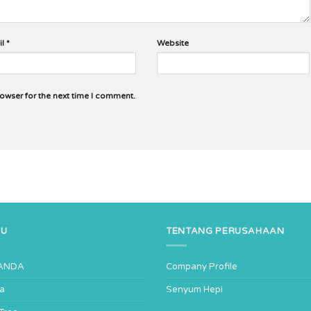
il
*
Website
rowser for the next time I comment.
NU
TENTANG PERUSAHAAN
ANDA
Company Profile
ta
Senyum Hepi