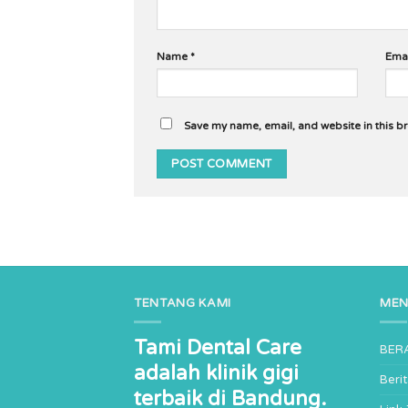
Name
*
Ema
Save my name, email, and website in this b
TENTANG KAMI
ME
Tami Dental Care
BER
adalah klinik gigi
Beri
terbaik di Bandung.