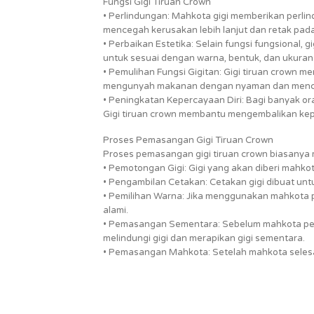
Fungsi Gigi Tiruan Crown
• Perlindungan: Mahkota gigi memberikan perl
mencegah kerusakan lebih lanjut dan retak pada
• Perbaikan Estetika: Selain fungsi fungsional,
untuk sesuai dengan warna, bentuk, dan ukuran 
• Pemulihan Fungsi Gigitan: Gigi tiruan crown m
mengunyah makanan dengan nyaman dan mencega
• Peningkatan Kepercayaan Diri: Bagi banyak ora
Gigi tiruan crown membantu mengembalikan kep
Proses Pemasangan Gigi Tiruan Crown
Proses pemasangan gigi tiruan crown biasanya 
• Pemotongan Gigi: Gigi yang akan diberi mahko
• Pengambilan Cetakan: Cetakan gigi dibuat un
• Pemilihan Warna: Jika menggunakan mahkota p
alami.
• Pemasangan Sementara: Sebelum mahkota per
melindungi gigi dan merapikan gigi sementara.
• Pemasangan Mahkota: Setelah mahkota selesa