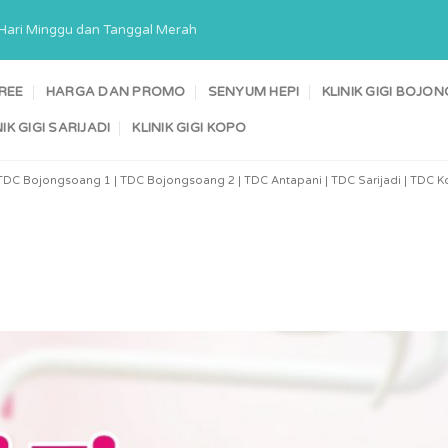
a Hari Minggu dan Tanggal Merah
TREE
HARGA DAN PROMO
SENYUM HEPI
KLINIK GIGI BOJ
NIK GIGI SARIJADI
KLINIK GIGI KOPO
TDC Bojongsoang 1 | TDC Bojongsoang 2 | TDC Antapani | TDC Sarijadi | TDC Ko