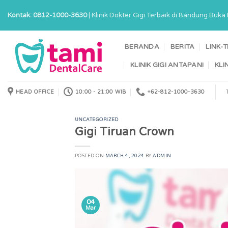
Skip
Kontak: 0812-1000-3630
| Klinik Dokter Gigi Terbaik di Bandung Buk
to
content
BERANDA
BERITA
LINK-
KLINIK GIGI ANTAPANI
KLI
HEAD OFFICE
10:00 - 21:00 WIB
+62-812-1000-3630
UNCATEGORIZED
Gigi Tiruan Crown
POSTED ON
MARCH 4, 2024
BY
ADMIN
04
Mar