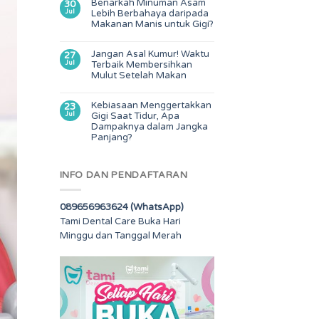
Benarkah Minuman Asam
30
Jul
Lebih Berbahaya daripada
Makanan Manis untuk Gigi?
Jangan Asal Kumur! Waktu
27
Jul
Terbaik Membersihkan
Mulut Setelah Makan
Kebiasaan Menggertakkan
23
Jul
Gigi Saat Tidur, Apa
Dampaknya dalam Jangka
Panjang?
INFO DAN PENDAFTARAN
089656963624 (WhatsApp)
Tami Dental Care Buka Hari
Minggu dan Tanggal Merah