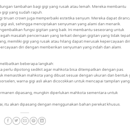
indungan tambahan bagi gigi yang rusak atau lemah. Mereka membantu
 gigi yang sudah rapuh.
 gigi tiruan crown juga memperbaiki estetika senyum. Mereka dapat diran
gigi asli, sehingga menciptakan senyuman yang alami dan menarik.
engembalikan fungsi gigitan yang baik. Ini membantu seseorang untuk
h masalah pencernaan yang terkait dengan gigitan yang tidak tepat
ng, memiliki gigi yang rusak atau hilang dapat merusak kepercayaan diri
ercayaan diri dengan memberikan senyuman yang indah dan alami.
melibatkan beberapa langkah:
ta perlu dipotong sedikit agar mahkota bisa ditempatkan dengan pas.
tuk memastikan mahkota yang dibuat sesuai dengan ukuran dan bentuk g
orselen, warna gigi asli akan dicocokkan untuk mencapai tampilan yang
manen dipasang, mungkin diperlukan mahkota sementara untuk
i, itu akan dipasang dengan menggunakan bahan perekat khusus.