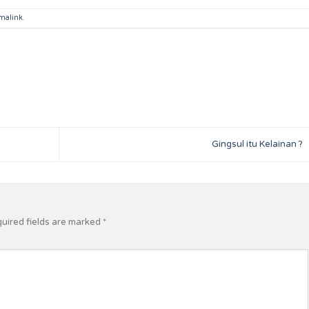
malink
.
Gingsul itu Kelainan ?
uired fields are marked
*