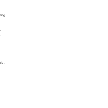
cang
.
.
igi.