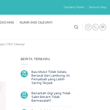
Company Profile
Senyum Hepi
ONGSOANG
KLINIK GIGI CILEUNYI
po | TDC Cileunyi
BERITA TERBARU
Bau Mulut Tidak Selalu
06
Aug
Berasal dari Lambung, Ini
Penyebab yang Lebih
Sering Terjadi
Benarkah Gigi yang Tidak
03
Aug
Sakit Berarti Tidak
Bermasalah?