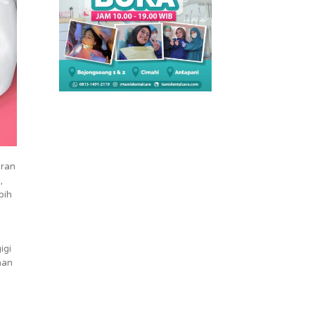
eran
,
bih
igi
han
a