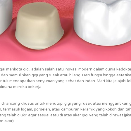
agai mahkota gigi, adalah salah satu inovasi modern dalam dunia kedokt
dan memulihkan gigi yang rusak atau hilang. Dari fungsi hingga estetika
untuk mendapatkan senyuman yang sehat dan indah. Mari kita jelajahi le
gaimana mereka bekerja.
ng dirancang khusus untuk menutupi gigi yang rusak atau menggantikan g
an, termasuk logam, porselen, atau campuran keramik yang kokoh dan ta
ng telah diukir agar sesuai atau di atas akar gigi yang telah dirawat (jik
n akar).