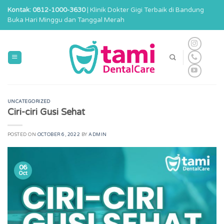
Skip
Kontak: 0812-1000-3630
| Klinik Dokter Gigi Terbaik di Bandung
to
Buka Hari Minggu dan Tanggal Merah
content
UNCATEGORIZED
Ciri-ciri Gusi Sehat
POSTED ON
OCTOBER 6, 2022
BY
ADMIN
06
Oct