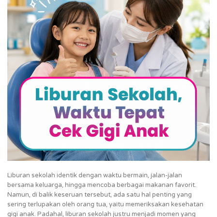
Liburan sekolah identik dengan waktu bermain, jalan-jalan
bersama keluarga, hingga mencoba berbagai makanan favorit.
Namun, di balik keseruan tersebut, ada satu hal penting yang
sering terlupakan oleh orang tua, yaitu memeriksakan kesehatan
gigi anak. Padahal, liburan sekolah justru menjadi momen yang