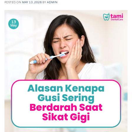
POSTED ON
MAY 13, 2026
BY
ADMIN
13
May