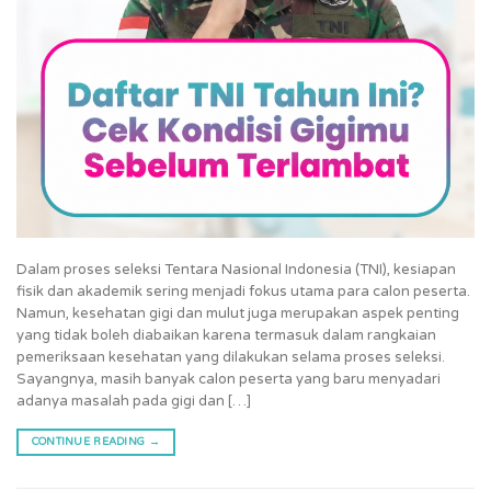
Dalam proses seleksi Tentara Nasional Indonesia (TNI), kesiapan
fisik dan akademik sering menjadi fokus utama para calon peserta.
Namun, kesehatan gigi dan mulut juga merupakan aspek penting
yang tidak boleh diabaikan karena termasuk dalam rangkaian
pemeriksaan kesehatan yang dilakukan selama proses seleksi.
Sayangnya, masih banyak calon peserta yang baru menyadari
adanya masalah pada gigi dan […]
CONTINUE READING
→