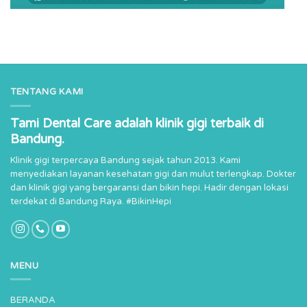
TENTANG KAMI
Tami Dental Care adalah klinik gigi terbaik di
Bandung.
Klinik gigi terpercaya Bandung sejak tahun 2013. Kami
menyediakan layanan kesehatan gigi dan mulut terlengkap. Dokter
dan klinik gigi yang bergaransi dan bikin hepi. Hadir dengan lokasi
terdekat di Bandung Raya. #BikinHepi
MENU
BERANDA