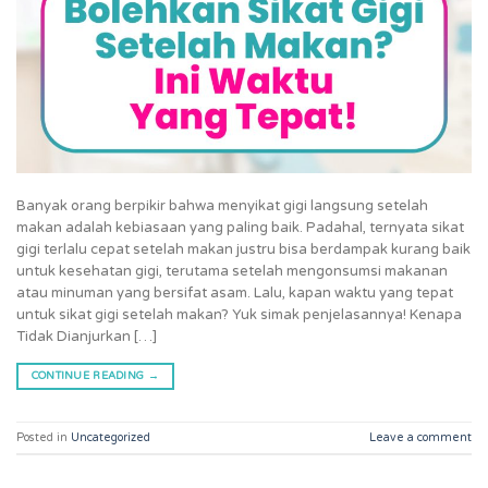
Banyak orang berpikir bahwa menyikat gigi langsung setelah
makan adalah kebiasaan yang paling baik. Padahal, ternyata sikat
gigi terlalu cepat setelah makan justru bisa berdampak kurang baik
untuk kesehatan gigi, terutama setelah mengonsumsi makanan
atau minuman yang bersifat asam. Lalu, kapan waktu yang tepat
untuk sikat gigi setelah makan? Yuk simak penjelasannya! Kenapa
Tidak Dianjurkan […]
CONTINUE READING
→
Posted in
Uncategorized
Leave a comment