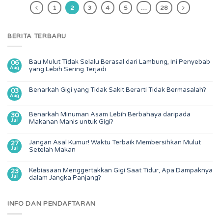
1
2
3
4
5
…
28
BERITA TERBARU
Bau Mulut Tidak Selalu Berasal dari Lambung, Ini Penyebab
06
Aug
yang Lebih Sering Terjadi
Benarkah Gigi yang Tidak Sakit Berarti Tidak Bermasalah?
03
Aug
Benarkah Minuman Asam Lebih Berbahaya daripada
30
Jul
Makanan Manis untuk Gigi?
Jangan Asal Kumur! Waktu Terbaik Membersihkan Mulut
27
Jul
Setelah Makan
Kebiasaan Menggertakkan Gigi Saat Tidur, Apa Dampaknya
23
Jul
dalam Jangka Panjang?
INFO DAN PENDAFTARAN