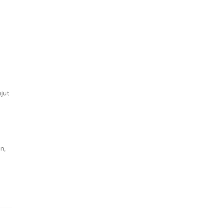
jut
n,