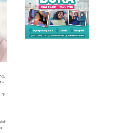
ng,
aik
igi
alah
sa