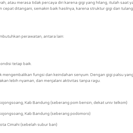
h, atau merasa tidak percaya diri karena gigi yang hilang, itulah saat 
n cepat ditangani, semakin baik hasilnya, karena struktur gigi dan tulang
embutuhkan perawatan, antara lain:
ondisi tetap baik.
uk mengembalikan fungsi dan keindahan senyum. Dengan gigi palsu yan
makan lebih nyaman, dan menjalani aktivitas tanpa ragu.
Bojongsoang, Kab Bandung (seberang pom bensin, dekat univ telkom)
 Bojongsoang, Kab Bandung (seberang podomoro)
Kota Cimahi (sebelah subur ban)