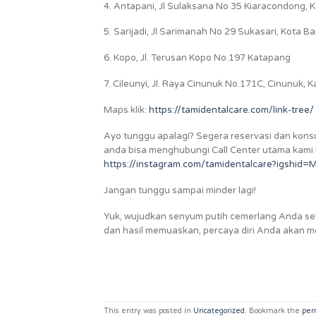
4. Antapani, Jl Sulaksana No 35 Kiaracondong,
5. Sarijadi, Jl Sarimanah No 29 Sukasari, Kota B
6. Kopo, Jl. Terusan Kopo No.197 Katapang
7. Cileunyi, Jl. Raya Cinunuk No.171C, Cinunu
Maps klik:
https://tamidentalcare.com/link-tree/
Ayo tunggu apalagi? Segera reservasi dan konsul
anda bisa menghubungi Call Center utama kami
https://instagram.com/tamidentalcare?igsh
Jangan tunggu sampai minder lagi!
Yuk, wujudkan senyum putih cemerlang Anda sek
dan hasil memuaskan, percaya diri Anda akan m
This entry was posted in
Uncategorized
. Bookmark the
per