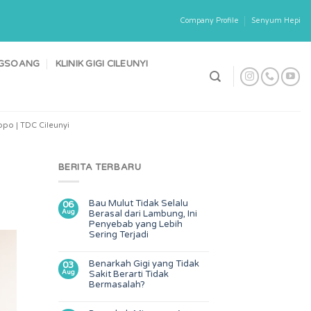
Company Profile
Senyum Hepi
ONGSOANG
KLINIK GIGI CILEUNYI
po | TDC Cileunyi
BERITA TERBARU
Bau Mulut Tidak Selalu
06
Aug
Berasal dari Lambung, Ini
Penyebab yang Lebih
Sering Terjadi
Benarkah Gigi yang Tidak
03
Aug
Sakit Berarti Tidak
Bermasalah?