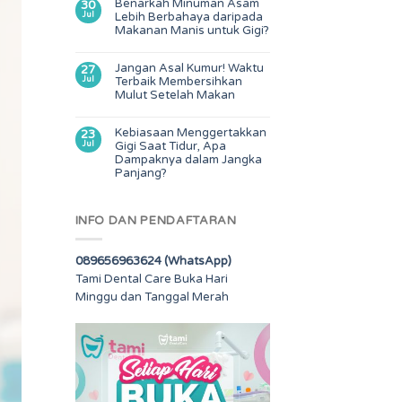
Benarkah Minuman Asam
30
Jul
Lebih Berbahaya daripada
Makanan Manis untuk Gigi?
Jangan Asal Kumur! Waktu
27
Jul
Terbaik Membersihkan
Mulut Setelah Makan
Kebiasaan Menggertakkan
23
Jul
Gigi Saat Tidur, Apa
Dampaknya dalam Jangka
Panjang?
INFO DAN PENDAFTARAN
089656963624 (WhatsApp)
Tami Dental Care Buka Hari
Minggu dan Tanggal Merah