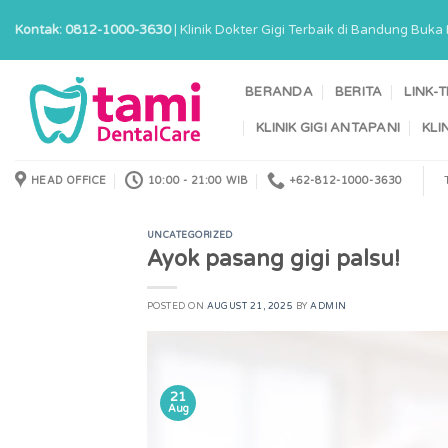
Skip
Kontak: 0812-1000-3630
| Klinik Dokter Gigi Terbaik di Bandung Buk
to
content
BERANDA
BERITA
LINK-
KLINIK GIGI ANTAPANI
KLI
HEAD OFFICE
10:00 - 21:00 WIB
+62-812-1000-3630
UNCATEGORIZED
Ayok pasang gigi palsu!
POSTED ON
AUGUST 21, 2025
BY
ADMIN
21
Aug