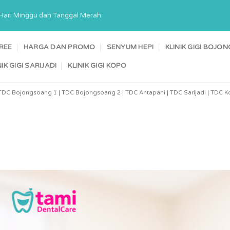
a Hari Minggu dan Tanggal Merah
TREE
HARGA DAN PROMO
SENYUM HEPI
KLINIK GIGI BOJ
NIK GIGI SARIJADI
KLINIK GIGI KOPO
TDC Bojongsoang 1 | TDC Bojongsoang 2 | TDC Antapani | TDC Sarijadi | TDC Ko