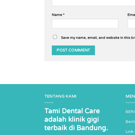
Name
*
Ema
Save my name, email, and website in this b
TENTANG KAMI
ME
Tami Dental Care
BER
adalah klinik gigi
Beri
terbaik di Bandung.
Link