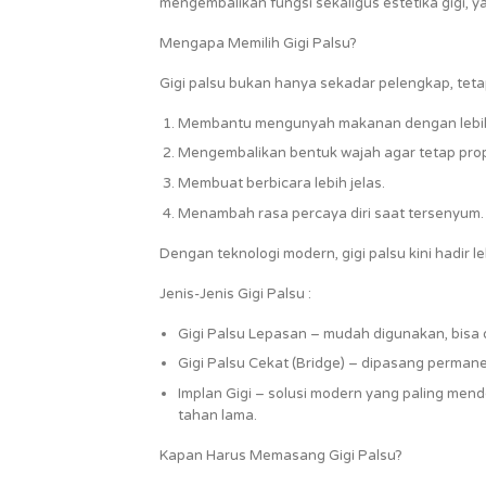
mengembalikan fungsi sekaligus estetika gigi, yai
Mengapa Memilih Gigi Palsu?
Gigi palsu bukan hanya sekadar pelengkap, tetap
Membantu mengunyah makanan dengan lebi
Mengembalikan bentuk wajah agar tetap prop
Membuat berbicara lebih jelas.
Menambah rasa percaya diri saat tersenyum.
Dengan teknologi modern, gigi palsu kini hadir le
Jenis-Jenis Gigi Palsu :
Gigi Palsu Lepasan – mudah digunakan, bisa d
Gigi Palsu Cekat (Bridge) – dipasang perman
Implan Gigi – solusi modern yang paling mend
tahan lama.
Kapan Harus Memasang Gigi Palsu?