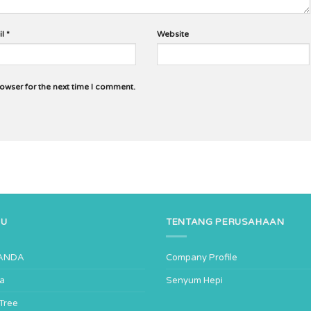
il
*
Website
rowser for the next time I comment.
NU
TENTANG PERUSAHAAN
ANDA
Company Profile
ta
Senyum Hepi
-Tree