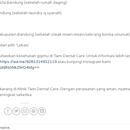
 Kota Bandung (sebelah rumah daging)
andung (sebelah laundry-q syariah)
k, Kabupaten Bandung (sebelah steak moen-moen/sebrang borma cinunuk)
dan pilih ‘Lokasi’
tasikan kesehatan gigimu di Tami Dental Care. Untuk informasi lebih lan
https://wa.me/6281314912119
atau kunjungi Instagram kami
id=MzNlNGNkZWQ4Mg==
arang di Klinik Tami Dental Care. Dengan perawatan yang aman, nyama
eningkat seketika.
malink
.