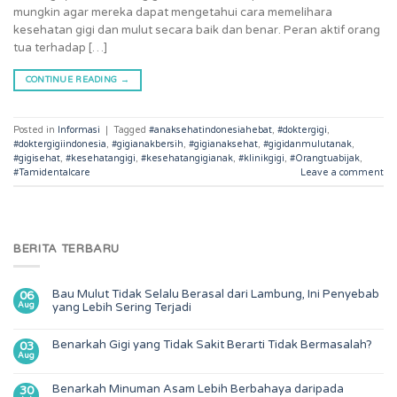
mungkin agar mereka dapat mengetahui cara memelihara
kesehatan gigi dan mulut secara baik dan benar. Peran aktif orang
tua terhadap […]
CONTINUE READING
→
Posted in
Informasi
|
Tagged
#anaksehatindonesiahebat
,
#doktergigi
,
#doktergigiindonesia
,
#gigianakbersih
,
#gigianaksehat
,
#gigidanmulutanak
,
#gigisehat
,
#kesehatangigi
,
#kesehatangigianak
,
#klinikgigi
,
#Orangtuabijak
,
#Tamidentalcare
Leave a comment
BERITA TERBARU
Bau Mulut Tidak Selalu Berasal dari Lambung, Ini Penyebab
06
Aug
yang Lebih Sering Terjadi
Benarkah Gigi yang Tidak Sakit Berarti Tidak Bermasalah?
03
Aug
Benarkah Minuman Asam Lebih Berbahaya daripada
30