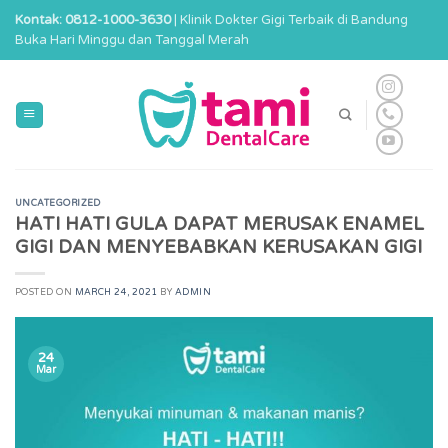
Skip
Kontak: 0812-1000-3630
| Klinik Dokter Gigi Terbaik di Bandung
to
Buka Hari Minggu dan Tanggal Merah
content
UNCATEGORIZED
HATI HATI GULA DAPAT MERUSAK ENAMEL
GIGI DAN MENYEBABKAN KERUSAKAN GIGI
POSTED ON
MARCH 24, 2021
BY
ADMIN
24
Mar