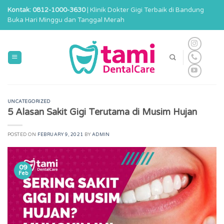
Skip
Kontak: 0812-1000-3630
| Klinik Dokter Gigi Terbaik di Bandung
to
Buka Hari Minggu dan Tanggal Merah
content
UNCATEGORIZED
5 Alasan Sakit Gigi Terutama di Musim Hujan
POSTED ON
FEBRUARY 9, 2021
BY
ADMIN
09
Feb