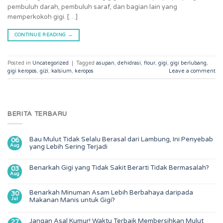
pembuluh darah, pembuluh saraf, dan bagian lain yang
memperkokoh gigi. […]
CONTINUE READING
→
Posted in
Uncategorized
|
Tagged
asupan
,
dehidrasi
,
flour
,
gigi
,
gigi berlubang
,
gigi keropos
,
gizi
,
kalsium
,
keropos
Leave a comment
BERITA TERBARU
Bau Mulut Tidak Selalu Berasal dari Lambung, Ini Penyebab
06
Aug
yang Lebih Sering Terjadi
Benarkah Gigi yang Tidak Sakit Berarti Tidak Bermasalah?
03
Aug
Benarkah Minuman Asam Lebih Berbahaya daripada
30
Jul
Makanan Manis untuk Gigi?
Jangan Asal Kumur! Waktu Terbaik Membersihkan Mulut
27