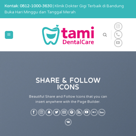
Skip
Kontak: 0812-1000-3630
| Klinik Dokter Gigi Terbaik di Bandung
to
Buka Hari Minggu dan Tanggal Merah
content
SHARE & FOLLOW
ICONS
Beautiful Share and Follow Icons that you can
insert anywhere with the Page Builder.