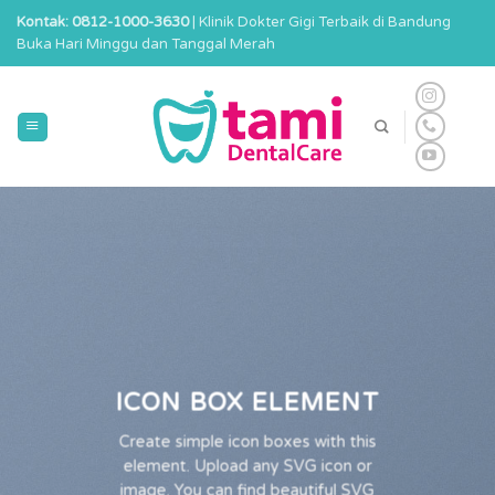
Skip
Kontak: 0812-1000-3630
| Klinik Dokter Gigi Terbaik di Bandung
to
Buka Hari Minggu dan Tanggal Merah
content
ICON BOX ELEMENT
Create simple icon boxes with this
element. Upload any SVG icon or
image. You can find beautiful SVG