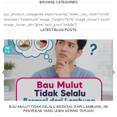
BROWSE CATEGORIES
[ux_product_categories style=”overlay” slider_nav_style=”circle”
animate=”fadeInLeft” image_height=”87%” image_hover=”zoom”
image_hover_alt=”glow” text_pos=”middle”]
LATEST BLOG POSTS
06
Aug
BAU MULUT TIDAK SELALU BERASAL DARI LAMBUNG, INI
PENYEBAB YANG LEBIH SERING TERJADI