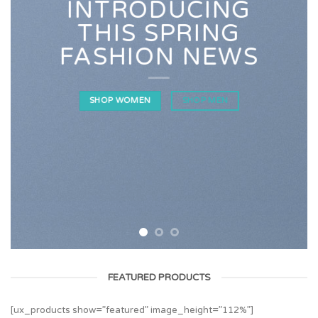
INTRODUCING
THIS SPRING
FASHION NEWS
SHOP WOMEN
SHOP MEN
FEATURED PRODUCTS
[ux_products show=”featured” image_height=”112%”]