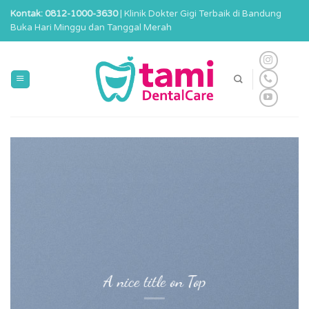
Skip
Kontak: 0812-1000-3630
| Klinik Dokter Gigi Terbaik di Bandung
to
Buka Hari Minggu dan Tanggal Merah
content
A nice title on Top