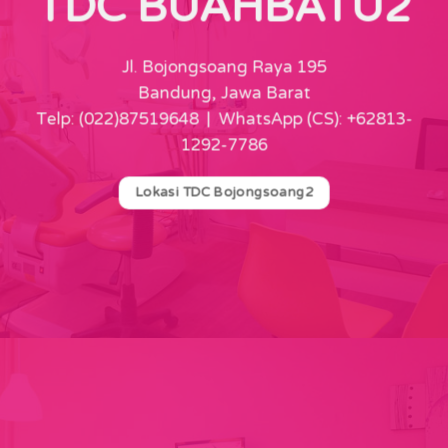
TDC BUAHBATU2
Jl. Bojongsoang Raya 195
Bandung, Jawa Barat
Telp: (022)87519648 | WhatsApp (CS): +62813-
1292-7786
Lokasi TDC Bojongsoang2