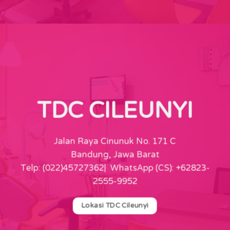
TDC CILEUNYI
Jalan Raya Cinunuk No. 171 C
Bandung, Jawa Barat
Telp: (022)45727362| WhatsApp (CS): +62823-
2555-9952
Lokasi TDC Cileunyi