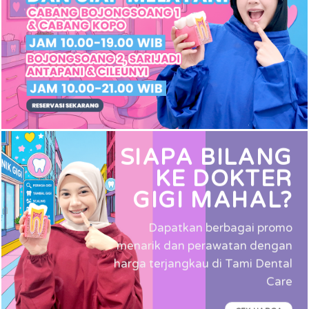
SIAPA BILANG
KE DOKTER
GIGI MAHAL?
Dapatkan berbagai promo
menarik
dan perawatan dengan
harga
terjangkau di Tami Dental
Care