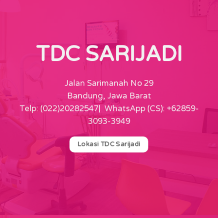
TDC SARIJADI
Jalan Sarimanah No 29
Bandung, Jawa Barat
Telp: (022)20282547| WhatsApp (CS): +62859-
3093-3949
Lokasi TDC Sarijadi